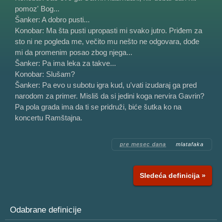
pomoz' Bog...
Šanker: A dobro pusti...
Konobar: Ma šta pusti upropasti mi svako jutro. Priđem za
sto ni ne pogleda me, večito mu nešto ne odgovara, dođe
mi da promenim posao zbog njega...
Šanker: Pa ima leka za takve...
Konobar: Slušam?
Šanker: Pa evo u subotu igra kud, u'vati izudaraj ga pred
narodom za primer. Misliš da si jedini koga nervira Gavrin?
Pa pola grada ima da ti se pridruži, biće šutka ko na
koncertu Ramštajna.
pre mesec dana
mlatafaka
Sledeća definicija »
Odabrane definicije