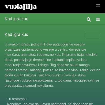
Kad igra kud
Kad igra kud
U svakom gradu jednom ili dva puta godišnje opština
organizuje opštenarodno veselje u centru, dovede par
muzičara, animatora i obavezno kud. Pripreme traju nekoliko
dana, postavljanje drvene bine i heftanje tepiha za istu,
montiranje ozvučenja i drugo. Tog dana se okupi mnogo
naroda i starog i mladog, poteže se kuvano vino i rakija, dečica
glođu kuvan kukuruz i šećernu vunicu i sve je u duhu
razonode i dobrog raspoloženja. E tog dana, naočigled svih se
prevaspitava gamad nekulturna.
- u restoranu -
Konobar: Jao evo ga Gavrin nadrndani, nit' dobar dan nit'