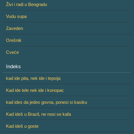
Živi i radi u Beogradu
Vudu supa
Zaveden
Orešnik
Cveće
Indeks
kad ide pita, nek ide i tepsija
Kad ide tele nek ide i konopac
kad ides da jedes govna, ponesi si kasiku
Kad ideš u Brazil, ne nosi se kafa
Kad ideš u goste