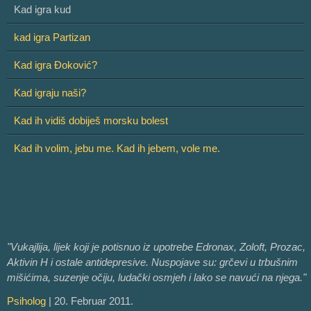
Kad igra kud
kad igra Partizan
Kad igra Đoković?
Kad igraju naši?
Kad ih vidiš dobiješ morsku bolest
Kad ih volim, jebu me. Kad ih jebem, vole me.
"Vukajlija, lijek koji je potisnuo iz upotrebe Edronax, Zoloft, Prozac,
Aktivin H i ostale antidepresive. Nuspojave su: grčevi u trbušnim
mišićima, suzenje očiju, ludački osmjeh i lako se navući na njega."
Psiholog
| 20. Februar 2011.