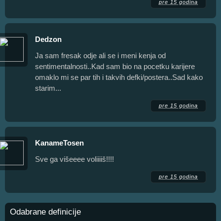
pre 15 godina
Dedzon
Ja sam fresak odje ali se i meni kenja od
sentimentalnosti..Kad sam bio na pocetku karijere
omaklo mi se par tih i takvih defki/postera..Sad kako
starim...
pre 15 godina
KanameTosen
Sve ga višeeee voliiiiš!!!!
pre 15 godina
Odabrane definicije