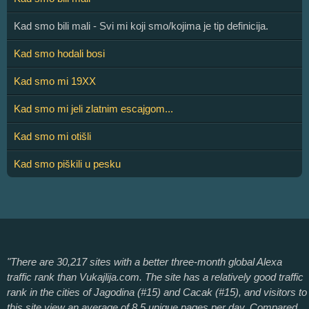
Kad smo bili mali - Svi mi koji smo/kojima je tip definicija.
Kad smo hodali bosi
Kad smo mi 19XX
Kad smo mi jeli zlatnim escajgom...
Kad smo mi otišli
Kad smo piškili u pesku
"There are 30,217 sites with a better three-month global Alexa
traffic rank than Vukajlija.com. The site has a relatively good traffic
rank in the cities of Jagodina (#15) and Cacak (#15), and visitors to
this site view an average of 8.5 unique pages per day. Compared