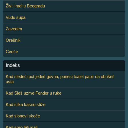
Živi i radi u Beogradu
Vudu supa
Zaveden
Orešnik
Cveće
Indeks
Kad sledeći put jedeš govna, ponesi toalet papir da obrišeš
usta
Kad Sleš uzme Fender u ruke
Kad slika kasno stiže
Kad slonovi skoče
Kad smo bili mali