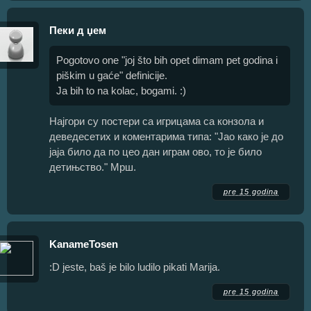
Пеки д џем
Pogotovo one "joj što bih opet dimam pet godina i
piškim u gaće" definicije.
Ja bih to na kolac, bogami. :)
Најгори су постери са игрицама са конзола и
деведесетих и коментарима типа: "Јао како је до
јаја било да по цео дан играм ово, то је било
детињство." Мрш.
pre 15 godina
KanameTosen
:D jeste, baš je bilo ludilo pikati Marija.
pre 15 godina