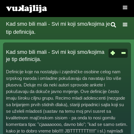
Kad smo bili mali - Svi mi koji smo/kojima je
tip definicija.
Kad smo bili mali - Svi mi koji smo/kojima
je tip definicija.
Definicije koje na nostalgiju i zajedničke osobine celog nam
srpskog naroda i omladine pokušavaju da navataju što više
pluseva. Deluje mi da neki autori sprovode ankete i
pokušavaju da dokuče javno mnjenje. Ove definicije često
imaju široku ciljnu grupu. Recimo mladi adolescenti (nezgode
sa brijanjem prvih stidnih dlaka), stariji pripadnici sajta koji su
se uželeli mladosti (sastav na temu moj prvi susret sa
kvalitetnom majčinskom sisiom - pa onda to nosi gomilu
komentara tipa: "cjaaaaoooo, davno bilo"; "kad se samo setim.
kako je to dobro vreme bilo!!!! JBTTTTTTT!!!!!" i sl.) najmlađi