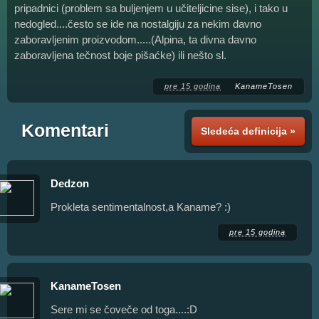
pripadnici (problem sa buljenjem u učiteljicine sise), i tako u
nedogled....često se ide na nostalgiju za nekim davno
zaboravljenim proizvodom.....(Alpina, ta divna davno
zaboravljena tečnost boje pišaćke) ili nešto sl.
pre 15 godina
KanameTosen
Komentari
Sledeća definicija »
Dedzon
Prokleta sentimentalnost,a Kaname? :)
pre 15 godina
KanameTosen
Sere mi se čoveče od toga....:D