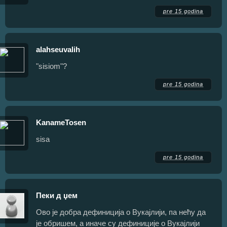
pre 15 godina
alahseuvalih
"sisiom"?
pre 15 godina
KanameTosen
sisa
pre 15 godina
Пеки д џем
Ово је добра дефиниција о Вукајлији, па нећу да
је обришем, а иначе су дефиниције о Вукајлији