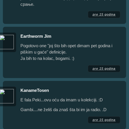
срање.
pre 15 godina
Earthworm Jim
Pogotovo one "joj što bih opet dimam pet godina i
piškim u gaće" definicije.
Ja bih to na kolac, bogami. :)
pre 15 godina
KanameTosen
E fala Peki...ovu oću da imam u kolekciji. :D
Gambi....ne želiš da znaš šta bi im ja radio. .D
pre 15 godina