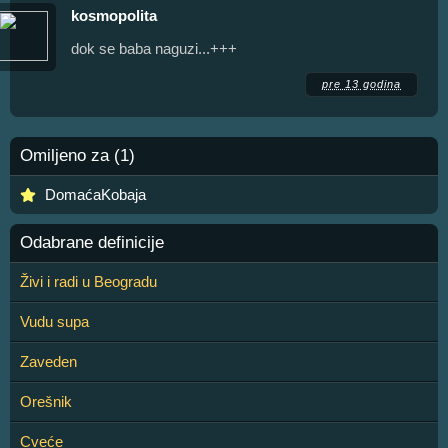
kosmopolita
dok se baba naguzi...+++
pre 13 godina
Omiljeno za (1)
DomaćaKobaja
Odabrane definicije
Živi i radi u Beogradu
Vudu supa
Zaveden
Orešnik
Cveće