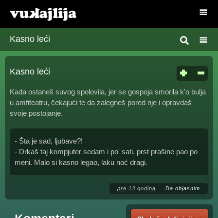
Kasno leći
Kasno leći
Kada ostaneš suvog spolovila, jer se gospoja smorila k'o bulja
u amfiteatru, čekajući te da zalegneš pored nje i opravdaš
svoje postojanje.
- Šta je sad, ljubave?!
- Drkaš taj kompjuter sedam i po' sati, prst prašine pao po
meni. Malo si kasno legao, laku noć dragi.
pre 13 godina
Da objasnim