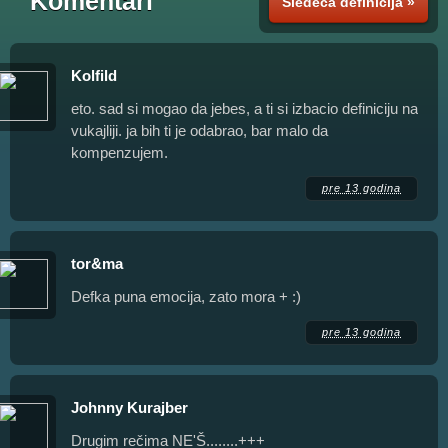
Komentari
Sledeća definicija »
Kolfild
eto. sad si mogao da jebes, a ti si izbacio definiciju na
vukajliji. ja bih ti je odabrao, bar malo da
kompenzujem.
pre 13 godina
tor&ma
Defka puna emocija, zato mora + :)
pre 13 godina
Johnny Kurajber
Drugim rečima NE'Š........+++