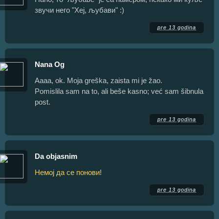
звучи него "Хеј, љубави" :)
pre 13 godina
Nana Og
Aaaa, ok. Moja greška, zaista mi je žao.
Pomislila sam na to, ali beše kasno; već sam šibnula
post.
pre 13 godina
Da objasnim
Немој да се понови
!
pre 13 godina