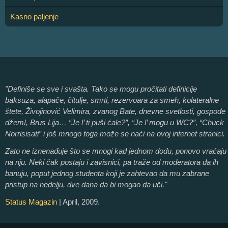
Kasno paljenje
"Definiše se sve i svašta. Tako se mogu pročitati definicije
baksuza, alapače, čitulje, smrti, rezervoara za smeh, kolateralne
štete, Živojinović Velimira, zvanog Bate, dnevne svetlosti, gospođe
džem!, Brus Lija… “Je l’ ti puši ćale?”, “Je l’ mogu u WC?”, “Chuck
Norrisisati” i još mnogo toga može se naći na ovoj internet stranici.
Zato ne iznenađuje što se mnogi kad jednom dođu, ponovo vraćaju
na nju. Neki čak postaju i zavisnici, pa traže od moderatora da ih
banuju, poput jednog studenta koji je zahtevao da mu zabrane
pristup na nedelju, dve dana da bi mogao da uči."
Status Magazin
| April, 2009.