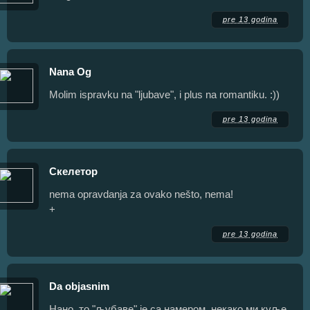
pre 13 godina
Nana Og
Molim ispravku na "ljubave", i plus na romantiku. :))
pre 13 godina
Скелетор
nema opravdanja za ovako nešto, nema!
+
pre 13 godina
Da objasnim
Нано, то "љубаве" је са намером, некако ми куље