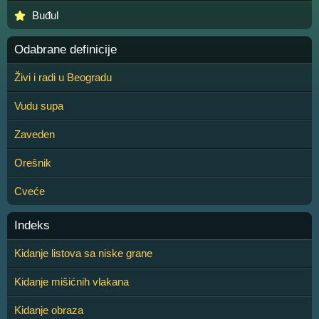
Buđul
Odabrane definicije
Živi i radi u Beogradu
Vudu supa
Zaveden
Orešnik
Cveće
Indeks
Kidanje listova sa niske grane
Kidanje mišićnih vlakana
Kidanje obraza