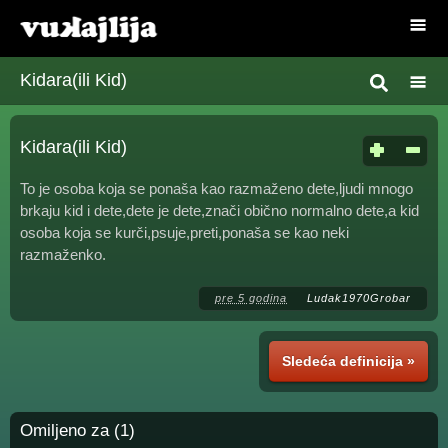
Kidara(ili Kid)
Kidara(ili Kid)
To je osoba koja se ponaša kao razmaženo dete,ljudi mnogo
brkaju kid i dete,dete je dete,znači obično normalno dete,a kid
osoba koja se kurči,psuje,preti,ponaša se kao neki
razmaženko.
pre 5 godina
Ludak1970Grobar
Sledeća definicija »
Omiljeno za (1)