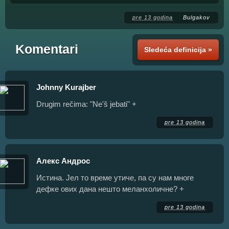
pre 13 godina
Bulgakov
Komentari
Sledeća definicija »
Johnny Kurajber
Drugim rečima: "Ne'š jebati" +
pre 13 godina
Алекс Андрос
Истина. Јел то време утиче, па су нам многе
дефке ових дана нешто меланхоличне? +
pre 13 godina