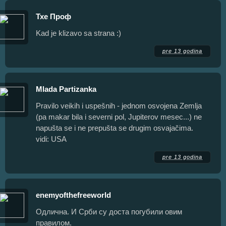
Тхе Проф
Kad je klizavo sa strana :)
pre 13 godina
Mlada Partizanka
Pravilo veikih i uspešnih - jednom osvojena Zemlja
(pa makar bila i severni pol, Jupiterov mesec...) ne
napušta se i ne prepušta se drugim osvajačima.
vidi: USA
pre 13 godina
enemyofthefreeworld
Одлична. И Срби су доста погубили овим
правилом.