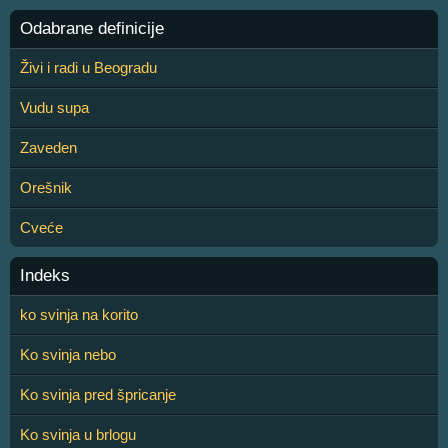
Odabrane definicije
Živi i radi u Beogradu
Vudu supa
Zaveden
Orešnik
Cveće
Indeks
ko svinja na korito
Ko svinja nebo
Ko svinja pred špricanje
Ko svinja u brlogu