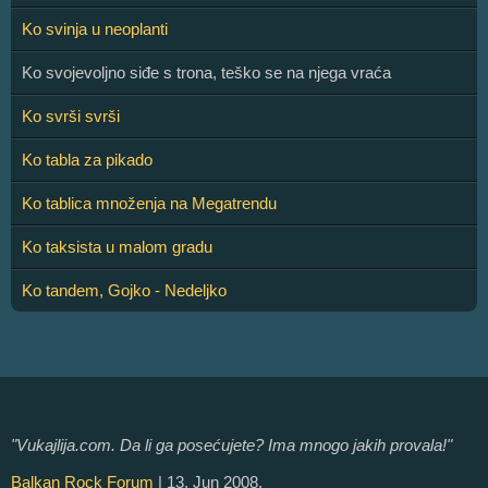
Ko svinja u neoplanti
Ko svojevoljno siđe s trona, teško se na njega vraća
Ko svrši svrši
Ko tabla za pikado
Ko tablica množenja na Megatrendu
Ko taksista u malom gradu
Ko tandem, Gojko - Nedeljko
"Vukajlija.com. Da li ga posećujete? Ima mnogo jakih provala!"
Balkan Rock Forum
| 13. Jun 2008.