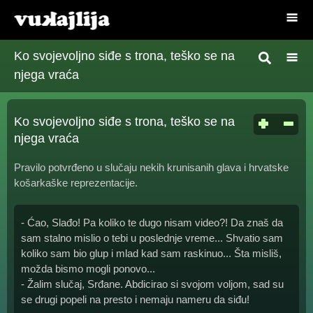
Ko svojevoljno siđe s trona, teško se na
njega vraća
Ko svojevoljno siđe s trona, teško se na
njega vraća
Pravilo potvrđeno u slučaju nekih krunisanih glava i hrvatske
košarkaške reprezentacije.
- Ćao, Slađo! Pa koliko te dugo nisam video?! Da znaš da
sam stalno mislio o tebi u poslednje vreme... Shvatio sam
koliko sam bio glup i mlad kad sam raskinuo... Šta misliš,
možda bismo mogli ponovo...
- Žalim slučaj, Srđane. Abdicirao si svojom voljom, sad su
se drugi popeli na presto i nemaju nameru da siđu!