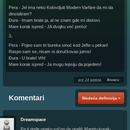
Pera - Jel ima neko Kolovdjuti Modern Varfare da mi da
dinstaliram?
Đura - Imam brate ja, al ne znam gde mi diskovi.
Mare korak ispred - JA dvojku već prešo!
3.
Pera - Pojeo sam tri bureka sinoć kod Jefte u pekari!
Raspo sam se, nisam ni doručkovao jutros!
Đura - U brate! Vrh!
Mare korak ispred - Ja mogu tepsiju da pojedem!
pre 14 godina
Вокаси
Komentari
Sledeća definicija »
Dreamspace
Pa ti dođe onako sočno da opališ Maretu-korak-