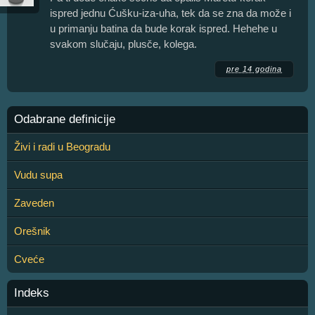
ispred jednu Ćušku-iza-uha, tek da se zna da može i
u primanju batina da bude korak ispred. Hehehe u
svakom slučaju, plusče, kolega.
pre 14 godina
Odabrane definicije
Živi i radi u Beogradu
Vudu supa
Zaveden
Orešnik
Cveće
Indeks