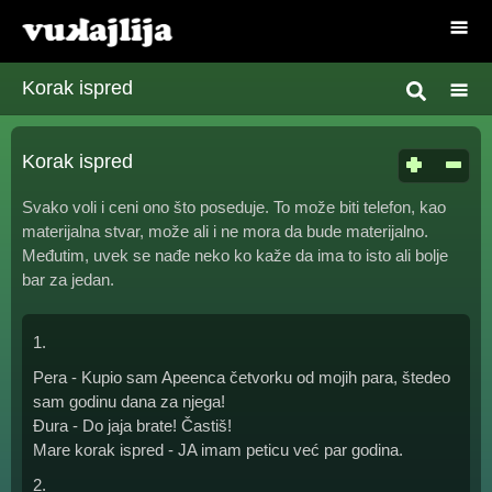
Korak ispred
Korak ispred
Svako voli i ceni ono što poseduje. To može biti telefon, kao
materijalna stvar, može ali i ne mora da bude materijalno.
Međutim, uvek se nađe neko ko kaže da ima to isto ali bolje
bar za jedan.
1.
Pera - Kupio sam Apeenca četvorku od mojih para, štedeo
sam godinu dana za njega!
Đura - Do jaja brate! Častiš!
Mare korak ispred - JA imam peticu već par godina.
2.