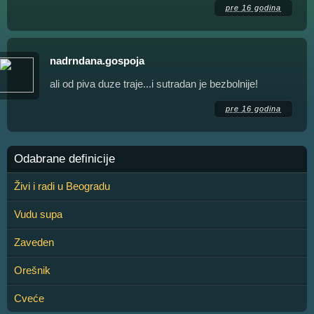
pre 16 godina
nadrndana.gospoja
ali od piva duze traje...i sutradan je bezbolnije!
pre 16 godina
Odabrane definicije
Živi i radi u Beogradu
Vudu supa
Zaveden
Orešnik
Cveće