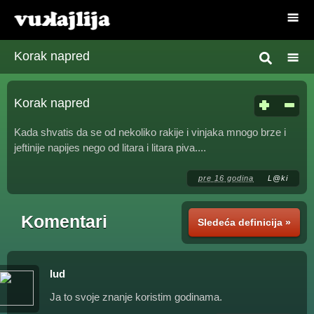
Korak napred
Korak napred
Kada shvatis da se od nekoliko rakije i vinjaka mnogo brze i
jeftinije napijes nego od litara i litara piva....
pre 16 godina
L@ki
Komentari
Sledeća definicija »
lud
Ja to svoje znanje koristim godinama.