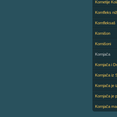
Kornetije Ko
Kornfleks ni
Kornfleksaš
Kornišon
Kornišoni
Kornjača
Kornjača i D
Kornjača iz 
Kornjača je i
Kornjača je 
Kornjača ma