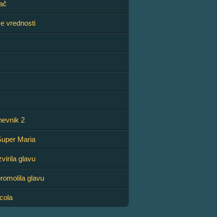
lač
že vrednosti
nevnik 2
Super Maria
zvirila glavu
promolila glavu
cola