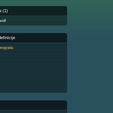
a (1)
wolf
finicije
 Beogradu