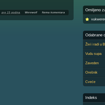
Omiljeno z
pre 15 godina
Werewolf
Nema komentara
vukwere
Odabrane de
Živi i radi u
Vudu supa
Zaveden
Orešnik
Cveće
Indeks