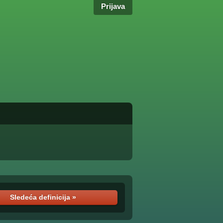
Prijava
Sledeća definicija »