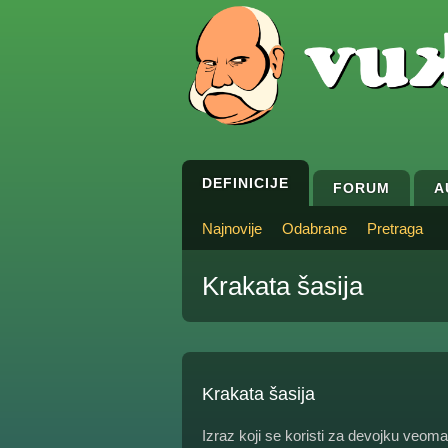
DEFINICIJE
FORUM
A
Najnovije
Odabrane
Pretraga
Krakata šasija
Krakata šasija
Izraz koji se koristi za devojku veo