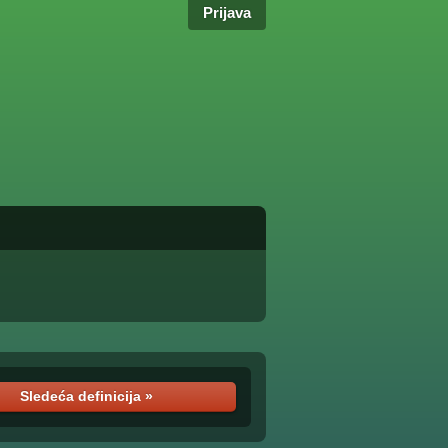
Prijava
Sledeća definicija »