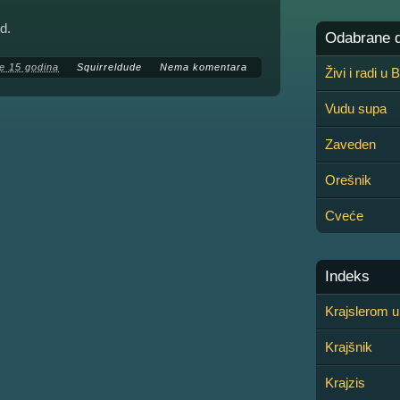
d.
Odabrane de
e 15 godina
Squirreldude
Nema komentara
Živi i radi u
Vudu supa
Zaveden
Orešnik
Cveće
Indeks
Krajslerom u
Krajšnik
Krajzis