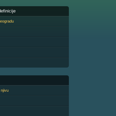
finicije
 Beogradu
 njivu