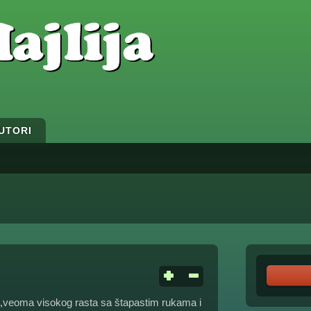
UTORI
ma,veoma visokog rasta sa štapastim rukama i