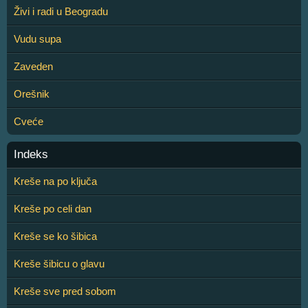
Živi i radi u Beogradu
Vudu supa
Zaveden
Orešnik
Cveće
Indeks
Kreše na po ključa
Kreše po celi dan
Kreše se ko šibica
Kreše šibicu o glavu
Kreše sve pred sobom