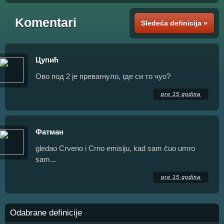
Komentari
Sledeća definicija »
Цупић
Ово под 2 је превагнуло, где си то чуо?
pre 15 godina
Фатман
gledao Crveno i Crno emisiju, kad sam čuo umro
sam...
pre 15 godina
Odabrane definicije