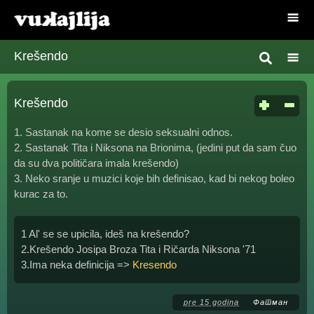
Krešendo
Krešendo
1. Sastanak na kome se desio seksualni odnos.
2. Sastanak Tita i Niksona na Brionima, (jedini put da sam čuo
da su dva političara imala krešendo)
3. Neko sranje u muzici koje bih definisao, kad bi nekog boleo
kurac za to.
1 Al' se se upicila, ideš na krešendo?
2.Krešendo Josipa Broza Tita i Ričarda Niksona '71
3.Ima neka definicija =>
Kresendo
pre 15 godina
Фатман