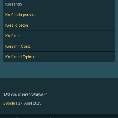
Krešendo
Krešendo psovka
Kreši o beton
Krešimir
Krešimir Ćosić
Krešimir i Trpimir
"Did you mean Vukajlija?"
Google
| 17. April 2015.