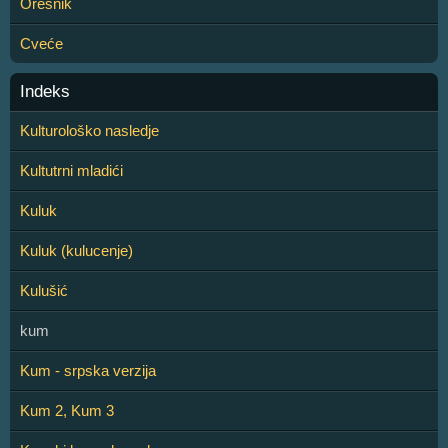
Orešnik
Cveće
Indeks
Kulturološko nasledje
Kultutrni mladići
Kuluk
Kuluk (kulucenje)
Kulušić
kum
Kum - srpska verzija
Kum 2, Kum 3