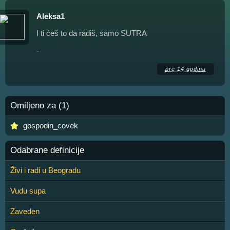
Aleksa1
I ti ćeš to da radiš, samo SUTRA
-
pre 14 godina
Omiljeno za (1)
gospodin_covek
Odabrane definicije
Živi i radi u Beogradu
Vudu supa
Zaveden