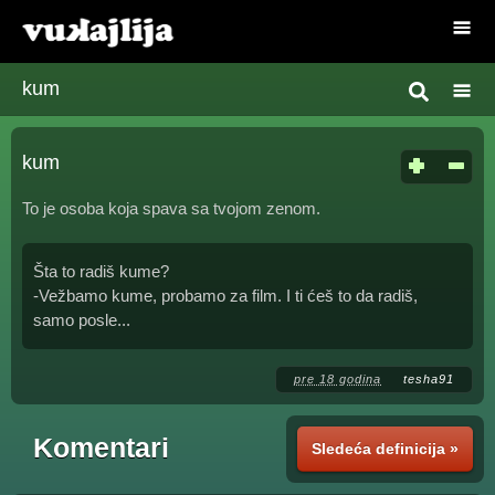
kum
kum
To je osoba koja spava sa tvojom zenom.
Šta to radiš kume?
-Vežbamo kume, probamo za film. I ti ćeš to da radiš,
samo posle...
pre 18 godina
tesha91
Komentari
Sledeća definicija »