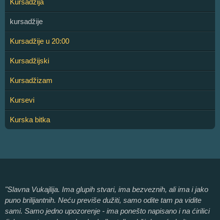
Kursadžija
kursadžije
Kursadžije u 20:00
Kursadžijski
Kursadžizam
Kursevi
Kurska bitka
"Slavna Vukajlija. Ima glupih stvari, ima bezveznih, ali ima i jako
puno brilijantnih. Neću previše dužiti, samo odite tam pa vidite
sami. Samo jedno upozorenje - ima ponešto napisano i na ćirilici