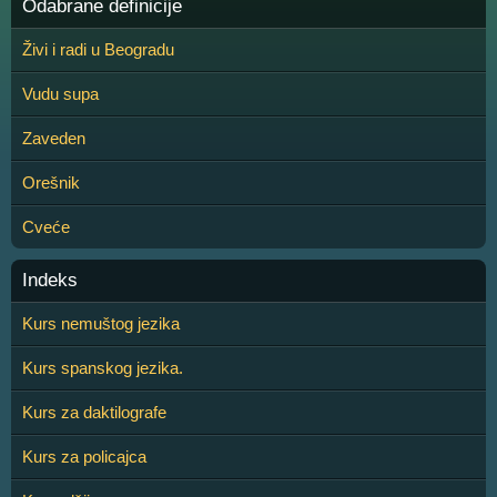
Odabrane definicije
Živi i radi u Beogradu
Vudu supa
Zaveden
Orešnik
Cveće
Indeks
Kurs nemuštog jezika
Kurs spanskog jezika.
Kurs za daktilografe
Kurs za policajca