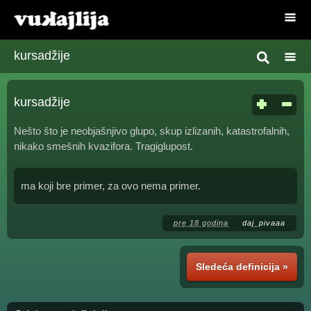
kursadžije
kursadžije
Nešto što je neobjašnjivo glupo, skup izlizanih, katastrofalnih,
nikako smešnih kvazifora. Tragiglupost.
ma koji bre primer, za ovo nema primer.
pre 18 godina
daj_pivaaa
Sledeća definicija »