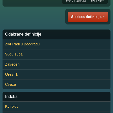
pre 15 godina
WebWolf
Sledeća definicija »
Odabrane definicije
Živi i radi u Beogradu
Vudu supa
Zaveden
Orešnik
Cveće
Indeks
Kvirolov