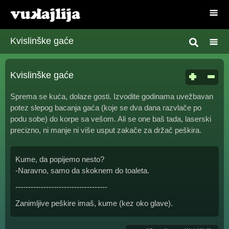
Kvislinške gaće
Kvislinške gaće
Sprema se kuća, dolaze gosti. Izvodite godinama uvežbavan
potez slepog bacanja gaća (koje se dva dana razvlače po
podu sobe) do korpe sa vešom. Ali se one baš tada, laserski
precizno, ni manje ni više usput zakače za držač peškira.
Kume, da popijemo nesto?
-Naravno, samo da skoknem do toaleta.
------------------------------------
Zanimljive peškire imaš, kume (kez oko glave).