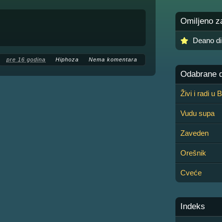
Omiljeno z
Deano di
pre 16 godina
Hiphoza
Nema komentara
Odabrane de
Živi i radi u
Vudu supa
Zaveden
Orešnik
Cveće
Indeks