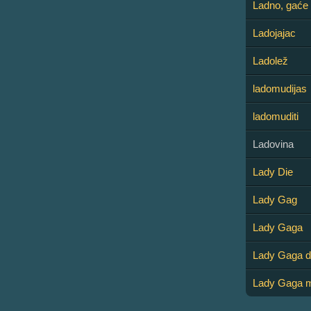
Ladno, gaće 
Ladojajac
Ladolež
ladomudijas
ladomuditi
Ladovina
Lady Die
Lady Gag
Lady Gaga
Lady Gaga d
Lady Gaga m