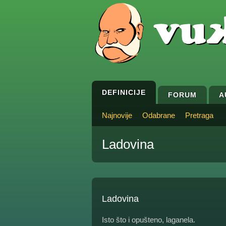
DEFINICIJE
FORUM
A
Najnovije
Odabrane
Pretraga
Ladovina
Ladovina
Isto što i opušteno, laganela.