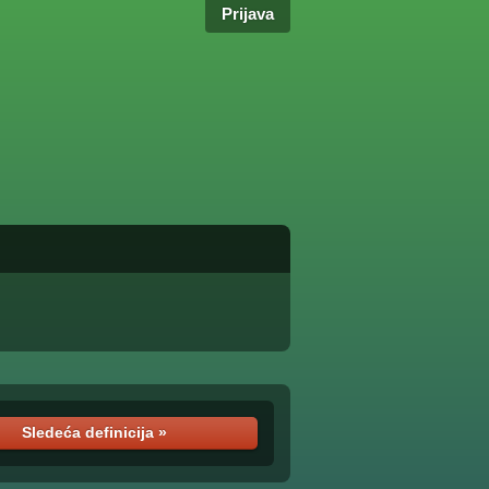
Prijava
Sledeća definicija »