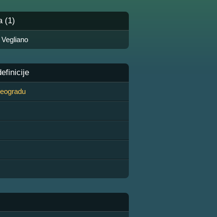
a (1)
 Vegliano
finicije
 Beogradu