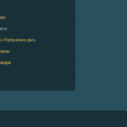
opu
arce
 i Partizanovo pivo
Vranac
atuljak