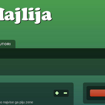
UTORI
no najvise ga piju zene