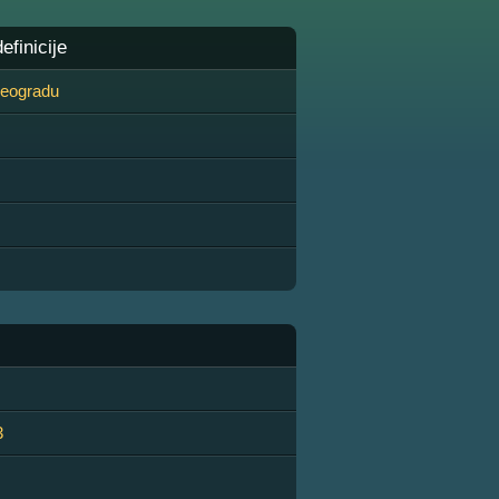
finicije
 Beogradu
3