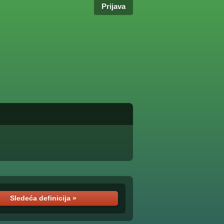
Prijava
Sledeća definicija »