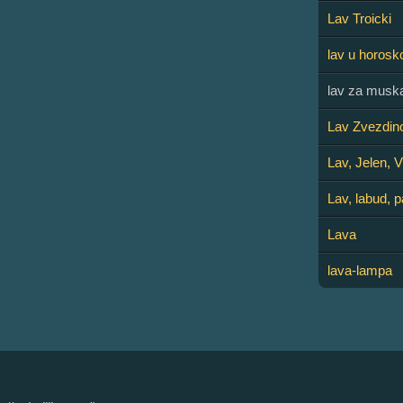
Lav Troicki
lav u horosk
lav za musk
Lav Zvezdino
Lav, Jelen, 
Lav, labud, p
Lava
lava-lampa