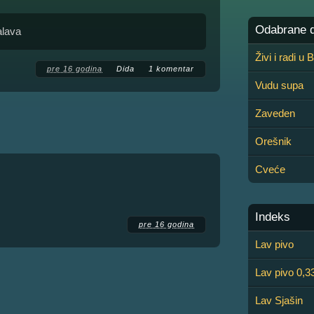
Odabrane de
alava
Živi i radi u
pre 16 godina
Dida
1 komentar
Vudu supa
Zaveden
Orešnik
Cveće
Indeks
pre 16 godina
Lav pivo
Lav pivo 0,3
Lav Sjašin