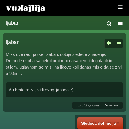
ljaban
ljaban
Miks dve reci ljakse i saban, dobija sledece znacenje:
Demode osoba sa nekulturnim ponasanjem i degutantnim
stilom, uglavnom se misli na likove koji danas misle da se zivi
u 90im...
Au brate miNli, vidi ovog ljabana! :)
pre 19 godina
Vukasin
Sledeća definicija »