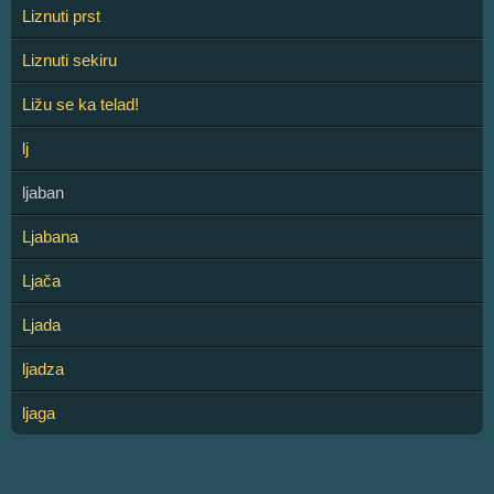
Liznuti prst
Liznuti sekiru
Ližu se ka telad!
lj
ljaban
Ljabana
Ljača
Ljada
ljadza
ljaga