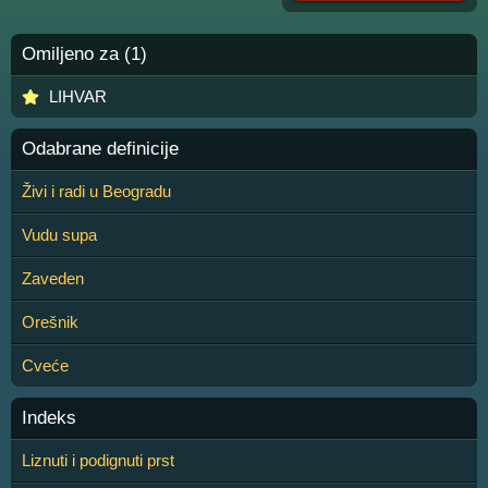
Omiljeno za (1)
LIHVAR
Odabrane definicije
Živi i radi u Beogradu
Vudu supa
Zaveden
Orešnik
Cveće
Indeks
Liznuti i podignuti prst