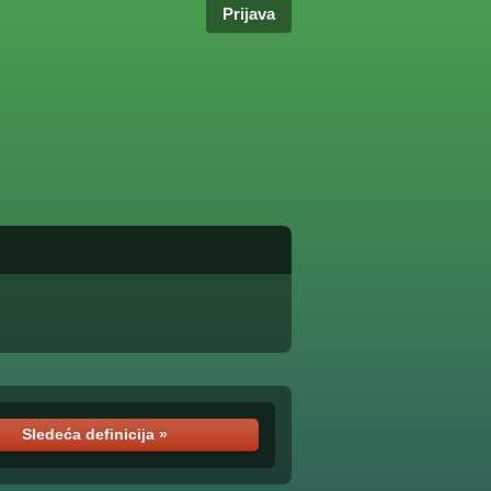
Prijava
Sledeća definicija »