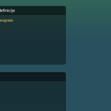
finicije
 Beogradu