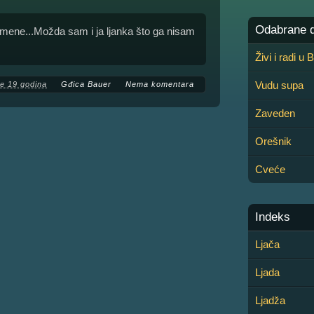
Odabrane de
 mene...Možda sam i ja ljanka što ga nisam
Živi i radi u
Vudu supa
re 19 godina
Gđica Bauer
Nema komentara
Zaveden
Orešnik
Cveće
Indeks
Ljača
Ljada
Ljadža