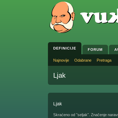
DEFINICIJE
FORUM
A
Najnovije
Odabrane
Pretraga
Ljak
Ljak
Skraćeno od "seljak". Značenje naravn