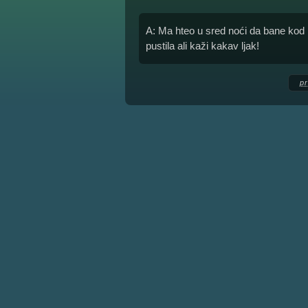
A: Ma hteo u sred noći da bane kod
pustila ali kaži kakav ljak!
p