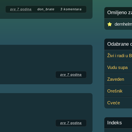
pre 7 godina
don_brate
3 komentara
Omiljeno z
dernhel
Odabrane de
Živi i radi u
Vudu supa
pre 7 godina
Zaveden
Orešnik
Cveće
Indeks
pre 7 godina