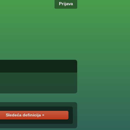
Prijava
Sledeća definicija »