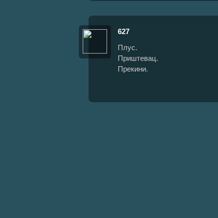
627
Плус.
Приштевац.
Прекини.