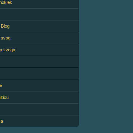
noklek
g Blog
g svog
ga svoga
đe
uzicu
ka