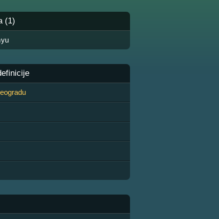
a (1)
myu
finicije
 Beogradu