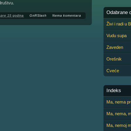
društvu.
Odabrane de
pre 15 godina
GnRSlash
Nema komentara
Živi i radi u
Vudu supa
Zaveden
Orešnik
Cveće
Indeks
Ma, nema pr
Ma, nema, m
Ma, nemoj mi