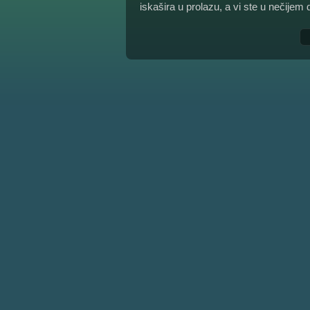
iskašira u prolazu, a vi ste u nečijem 