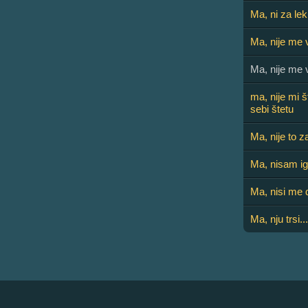
Ma, ni za lek
Ma, nije me 
Ma, nije me 
ma, nije mi 
sebi štetu
Ma, nije to 
Ma, nisam i
Ma, nisi me
Ma, nju trsi...