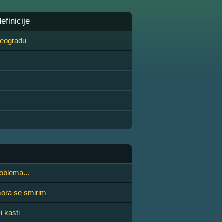
finicije
 Beogradu
oblema...
ora se smirim
 kasti