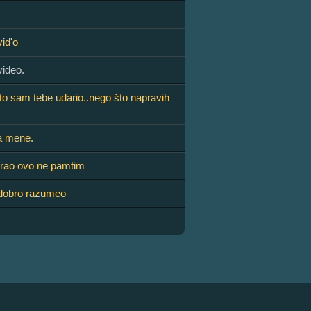
vid'o
video.
što sam tebe udario..nego što napravih
za mene.
grao ovo ne pamtim
 dobro razumeo