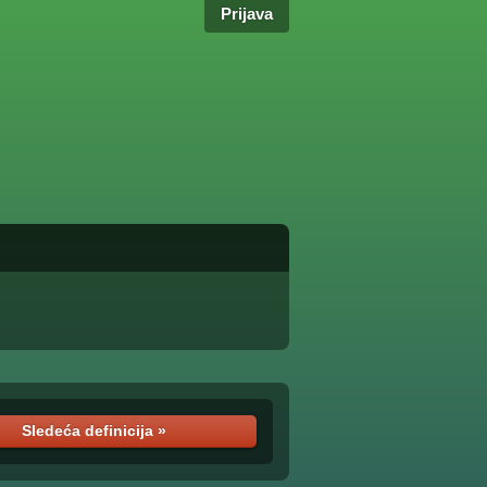
Prijava
Sledeća definicija »