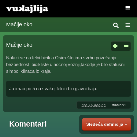
Mačije oko
Mačije oko
Nalazi se na felni bicikla.Osim što ima svrhu povećanja
bezbednosti bicikliste u noćnoj vožnji,takodje je bilo statusni
simbol klinaca iz kraja.
Ja imao po 5 na svakoj felni i bio glavni baja.
pre 16 godina
doctorB
Komentari
Sledeća definicija »