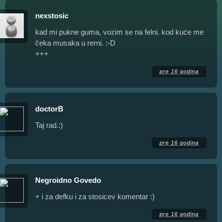
nexstosic
kad mi pukne guma, vozim se na felni. kod kuće me
čeka musaka u rerni. :-D
+++
pre 16 godina
doctorB
Taj rad.:)
pre 16 godina
Negroidno Govedo
+ i za defku i za stosicev komentar :)
pre 16 godina