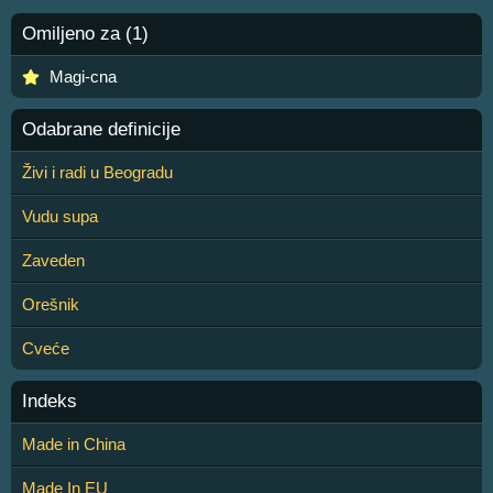
Omiljeno za (1)
Magi-cna
Odabrane definicije
Živi i radi u Beogradu
Vudu supa
Zaveden
Orešnik
Cveće
Indeks
Made in China
Made In EU