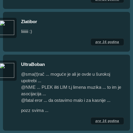
Zlatibor
liiiiiii :)
pre 16 godina
UltraBoban
@sma(t)rač ... moguće je ali je ovde u šurokoj
upotrebi ...
@NME ... PLEK iliti LIM t.j limena muzika ... to im je
asocijacija ...
@fatal eror ... da ostavimo malo i za kasnije ...
pozz svima ...
pre 16 godina