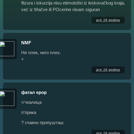
flizura i iskurzija nisu etimološki iz leskovačkog kraja,
već iz Mačve ili POcerine nisam siguran
pre 16 godina
NMF
Не плек, него плех.
+
pre 16 godina
фатал ерор
ч'чкалица
п'прика
? главно пропушташ
pre 16 godina