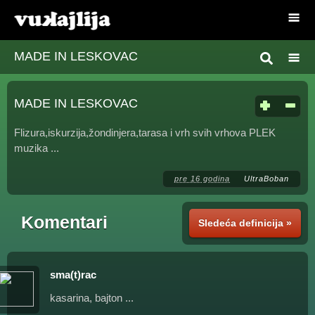
MADE IN LESKOVAC
MADE IN LESKOVAC
Flizura,iskurzija,žondinjera,tarasa i vrh svih vrhova PLEK
muzika ...
pre 16 godina
UltraBoban
Komentari
Sledeća definicija »
sma(t)rac
kasarina, bajton ...