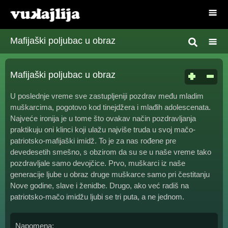
Mafijaški poljubac u obraz
Mafijaški poljubac u obraz
U poslednje vreme sve zastupljeniji pozdrav među mladim
muškarcima, pogotovo kod tinejdžera i mlađih adolescenata.
Najveće ironija je u tome što ovakav način pozdravljanja
praktikuju oni klinci koji ulažu najviše truda u svoj mačo-
patriotsko-mafijaški imidž. To je za nas rođene pre
devedesetih smešno, s obzirom da su se u naše vreme tako
pozdravljale samo devojčice. Prvo, muškarci iz naše
generacije ljube u obraz druge muškarce samo pri čestitanju
Nove godine, slave i ženidbe. Drugo, ako već radiš na
patriotsko-mačo imidžu ljubi se tri puta, a ne jednom.
Napomena: