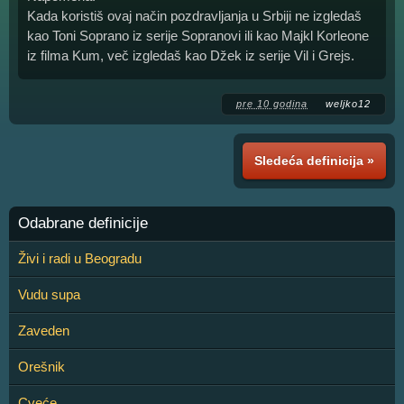
Kada koristiš ovaj način pozdravljanja u Srbiji ne izgledaš
kao Toni Soprano iz serije Sopranovi ili kao Majkl Korleone
iz filma Kum, več izgledaš kao Džek iz serije Vil i Grejs.
pre 10 godina
weljko12
Sledeća definicija »
Odabrane definicije
Živi i radi u Beogradu
Vudu supa
Zaveden
Orešnik
Cveće