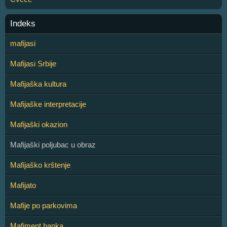
Indeks
mafijasi
Mafijasi Srbije
Mafijaška kultura
Mafijaške interpretacije
Mafijaški okazion
Mafijaški poljubac u obraz
Mafijaško krštenje
Mafijato
Mafije po parkovima
Mafiment banka