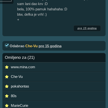
sam lani dao krv :D
bela, 100% pamuk hahahaha :D
btw, defka je vrh! :)
+
pre 15 godina
Odabrao
Che-Vu
pre 15 godina
Omiljeno za (21)
www.mina.com
Che-Vu
pokahontas
80s
MarieCurie