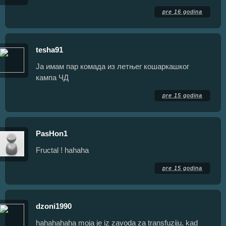
pre 16 godina
tesha91
Ја имам пар комада из летњег кошаркашког
кампа ЧД
pre 15 godina
PasHon1
Fructal ! hahaha
pre 15 godina
dzoni1990
hahahahaha moja je iz zavoda za transfuziju, kad