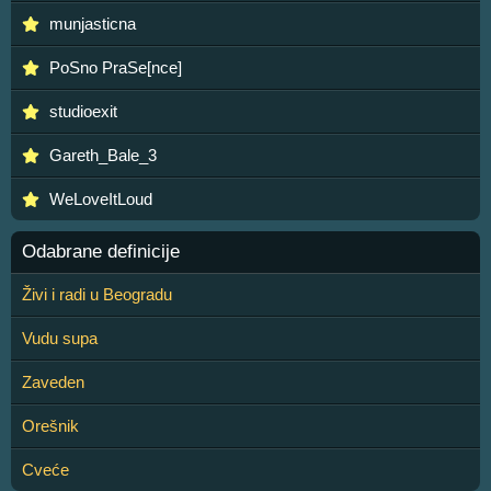
munjasticna
PoSno PraSe[nce]
studioexit
Gareth_Bale_3
WeLoveItLoud
Odabrane definicije
Živi i radi u Beogradu
Vudu supa
Zaveden
Orešnik
Cveće