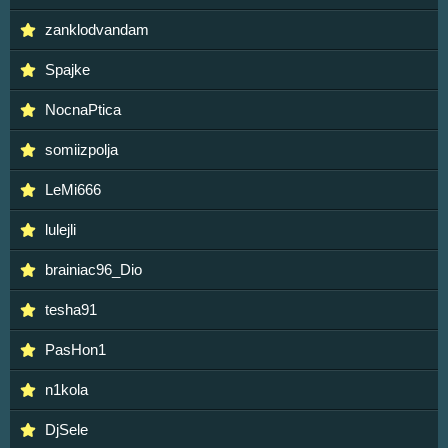
zanklodvandam
Spajke
NocnaPtica
somiizpolja
LeMi666
lulejli
brainiac96_Dio
tesha91
PasHon1
n1kola
DjSele