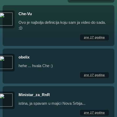
Che-Vu
Ovo je najbolja definicija koju sam ja video do sada.
:D
pre 17 godina
obelix
hehe ... hvala Che :)
pre 17 godina
Ministar_za_RnR
istina, ja spavam u majici Nova Srbija...
pre 17 godina