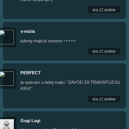
pre 17 godina
s-mizla
tuborg majica! xexexe +++++
pre 17 godina
PERFECT
ja spavam u beloj majici ''ZAVOD ZA TRANSFUZIJU
KRVI''
pre 17 godina
Gugi Lugi