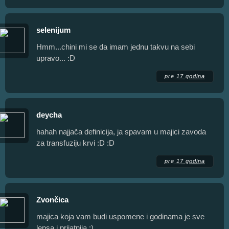
selenijum
Hmm...chini mi se da imam jednu takvu na sebi
upravo... :D
pre 17 godina
deycha
hahah najjača definicija, ja spavam u majici zavoda
za transfuziju krvi :D :D
pre 17 godina
Zvončica
majica koja vam budi uspomene i godinama je sve
lepsa i prijatnija :)