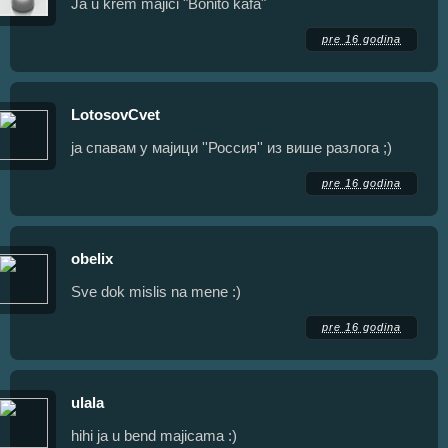
Ja u krem majici "Bonito kafa"
pre 16 godina
LotosovCvet
ја спавам у мајици ''Россия'' из више разлога ;)
pre 16 godina
obelix
Sve dok mislis na mene :)
pre 16 godina
ulala
hihi ja u bend majicama :)