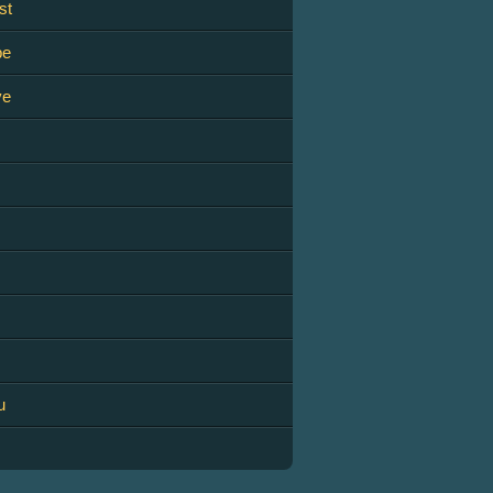
st
be
ve
u