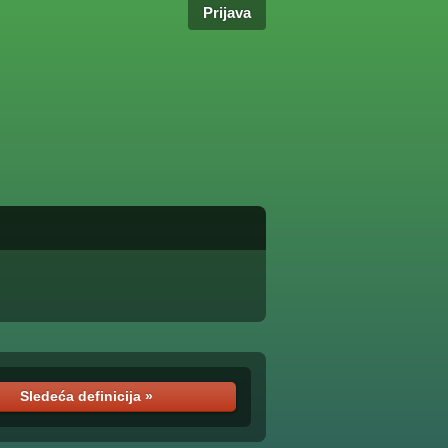
Prijava
Sledeća definicija »