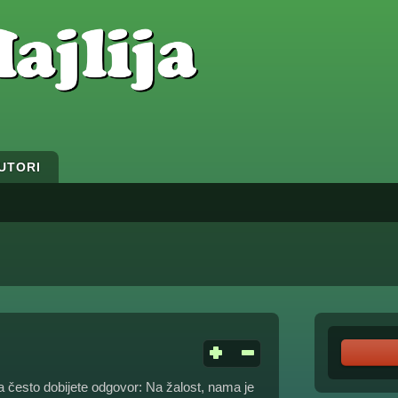
UTORI
a često dobijete odgovor: Na žalost, nama je