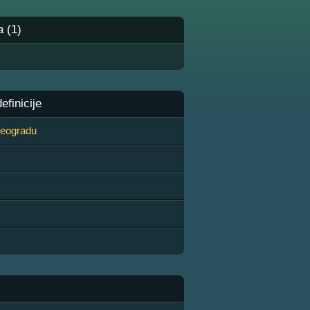
a (1)
finicije
 Beogradu