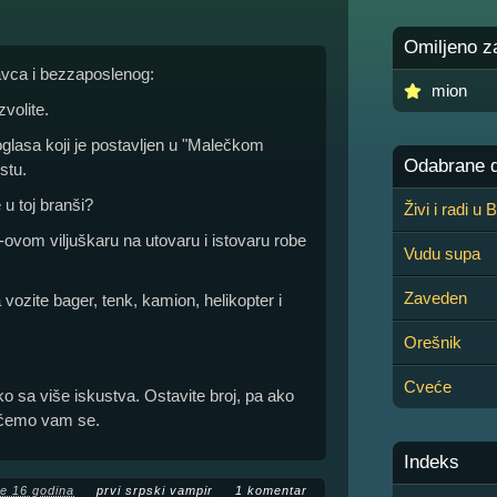
Omiljeno z
avca i bezzaposlenog:
mion
volite.
oglasa koji je postavljen u "Malečkom
Odabrane de
stu.
 u toj branši?
Živi i radi u
-ovom viljuškaru na utovaru i istovaru robe
Vudu supa
Zaveden
 vozite bager, tenk, kamion, helikopter i
Orešnik
Cveće
o sa više iskustva. Ostavite broj, pa ako
ićemo vam se.
Indeks
re 16 godina
prvi srpski vampir
1 komentar