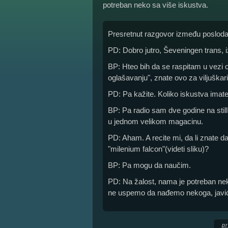
potreban neko sa više iskustva.
Presretnut razgovor između poslod
PD: Dobro jutro, Ševeningen trans, iz
BP: Hteo bih da se raspitam u vezi 
oglašavanju", znate ovo za viljuškari
PD: Pa kažite. Koliko iskustva imate
BP: Pa radio sam dve godine na still
u jednom velikom magacinu.
PD: Aham. A recite mi, da li znate da
"milenium falcon"(videti sliku)?
BP: Pa mogu da naučim.
PD: Na žalost, nama je potreban nek
ne uspemo da nađemo nekoga, jav
p