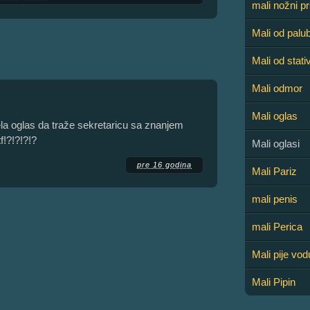
mali nožni pr
Mali od palu
Mali od stati
Mali odmor
Mali oglas
a oglas da traže sekretaricu sa znanjem
!?!?!?!?
Mali oglasi
pre 16 godina
Mali Pariz
mali penis
mali Perica
Mali pije vod
Mali Pipin