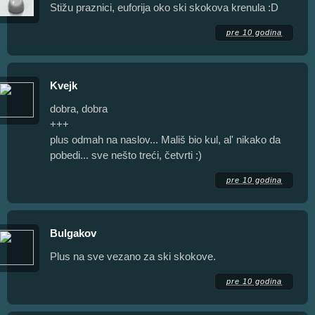
Stižu praznici, euforija oko ski skokova krenula :D
pre 10 godina
Kvejk
dobra, dobra
+++
plus odmah na naslov... Mališ bio kul, al' nikako da
pobedi... sve nešto treći, četvrti :)
pre 10 godina
Bulgakov
Plus na sve vezano za ski skokove.
pre 10 godina