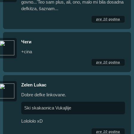
govno...'Teo sam plus, ali, ono, malo mi bila dosadna
defkitza, šaznam...
pre 10 godina
Чеги
+cina
pre 10 godina
Zelen Lukac
Dobre defke linkovane.
Ski skakaonica Vukajlije
Lolololo xD
pre 10 godina