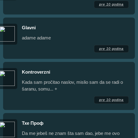
pre 10 godina
Glavni
adame adame
pre 10 godina
Kontroverzni
Kada sam pročitao naslov, mislio sam da se radi o
šaranu, somu... +
pre 10 godina
Тхе Проф
Da me jebeš ne znam šta sam dao, jebe me ovo