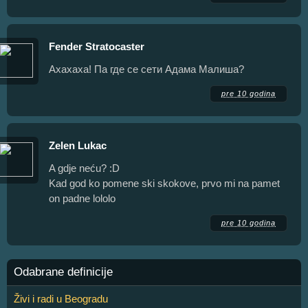
Fender Stratocaster
Ахахаха! Па где се сети Адама Малиша?
pre 10 godina
Zelen Lukac
A gdje neću? :D
Kad god ko pomene ski skokove, prvo mi na pamet
on padne lololo
pre 10 godina
Odabrane definicije
Živi i radi u Beogradu