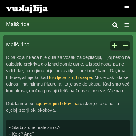
Mališ riba
Mališ riba
Riba koja nikada nije čula za vosak za depilaciju, ili joj nešto na
ogledalu prekriva dio iznad gornje usne, a ispod nosa, pa ne
vidi brke, na kojima bi joj pozavidjeli i neki muškarci. Da, ima
brkove, ali rijetko kad
kilo ljeba iz njih saspe
. Može čak i da se
odnosi i na intimnu frizuru, ali to je sve do ukusa. Kad smo već
kod ukusa, možda postoji i fetiš na ženske brkove, š'aznam...
Dobila ime po
najčuvenijim brkovima
u skorijoj, ako ne i u
cijeloj istoriji ski skokova.
- Šta bi s one male sinoć?
- Koje? Ane?