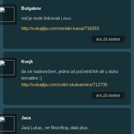
Bulgakov
red je ovde linkovati i ovu:
http://vukajlija.com/noriaki-kasai/716263
pre 10 godina
Kvejk
da se nadovežem, jedna od početničkih ali u duhu
tematike :)
http://vukajlija.com/cetiri-skakaonice/712735
pre 10 godina
Jaca
Jaoj Lukac, ne filozofiraj, dala plus.