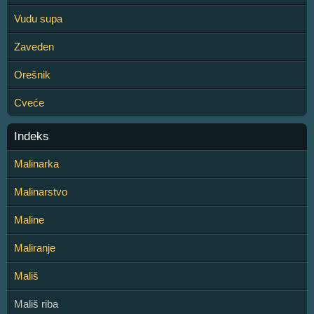
Vudu supa
Zaveden
Orešnik
Cveće
Indeks
Malinarka
Malinarstvo
Maline
Maliranje
Mališ
Mališ riba