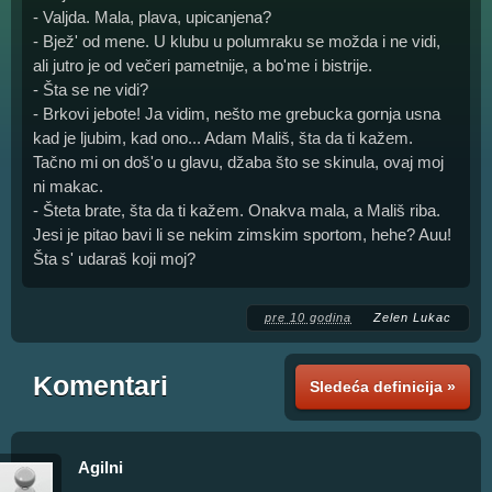
- Valjda. Mala, plava, upicanjena?
- Bjež' od mene. U klubu u polumraku se možda i ne vidi,
ali jutro je od večeri pametnije, a bo'me i bistrije.
- Šta se ne vidi?
- Brkovi jebote! Ja vidim, nešto me grebucka gornja usna
kad je ljubim, kad ono... Adam Mališ, šta da ti kažem.
Tačno mi on doš'o u glavu, džaba što se skinula, ovaj moj
ni makac.
- Šteta brate, šta da ti kažem. Onakva mala, a Mališ riba.
Jesi je pitao bavi li se nekim zimskim sportom, hehe? Auu!
Šta s' udaraš koji moj?
pre 10 godina
Zelen Lukac
Komentari
Sledeća definicija »
Agilni