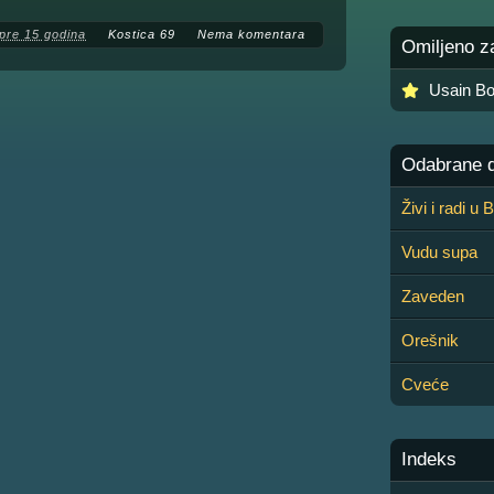
pre 15 godina
Kostica 69
Nema komentara
Omiljeno z
Usain Bo
Odabrane de
Živi i radi u
Vudu supa
Zaveden
Orešnik
Cveće
Indeks