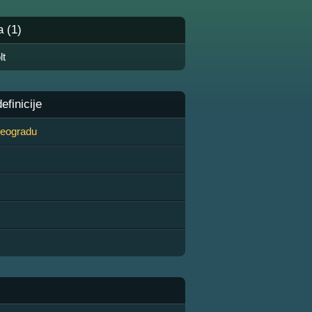
a (1)
lt
finicije
 Beogradu