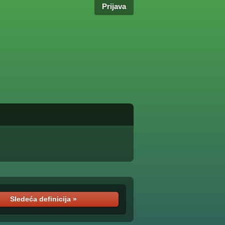
Prijava
Sledeća definicija »