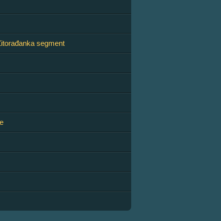
Žitorađanka segment
e