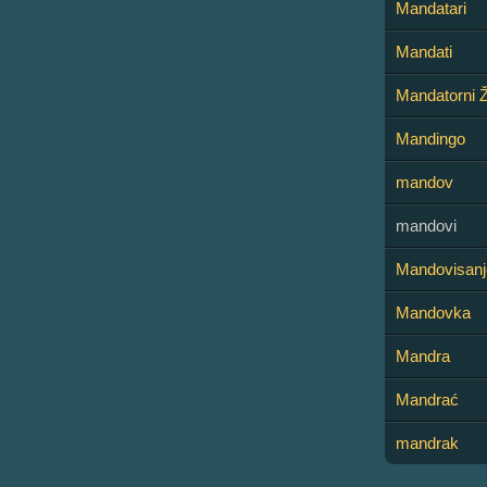
Mandatari
Mandati
Mandatorni 
Mandingo
mandov
mandovi
Mandovisanj
Mandovka
Mandra
Mandrać
mandrak