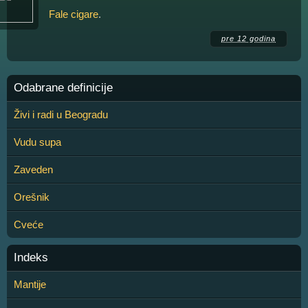
Fale cigare
.
pre 12 godina
Odabrane definicije
Živi i radi u Beogradu
Vudu supa
Zaveden
Orešnik
Cveće
Indeks
Mantije