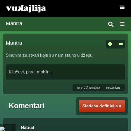
Mantra
Mantra
Sinonim za stvari koje su nam stalno u džepu.
Ključevi, pare, mobilni..
pre 13 godina
stojickm
Komentari
Sledeća definicija »
Natnat