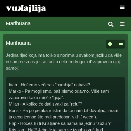
Marihuana
Marihuana
Jedina riječ koja ima toliko sinonima u svakom jeziku da više
ni sam ne znas jel se radi o nečem drugom il' zapravo o njoj
samoj.
Ivan - Hoćemo večeras "bambija" nabavit?
Marko - Pa mogli smo, baš nismo odavno. Više sam
zaboravio kako miriše "guja".
Milan - A koliko će dati svaki za "refu"?
Boris - Pa po petaka mislim da će nam bit dovoljno, imam
ja ovog jednog što radi predobar "vid" ( weed ).
Filip - Hoćeš li i ti Kristijane sa nama na jednu "žužu"?
Kristijan - Ha?! Jebo te ja sam se izgubio već kod