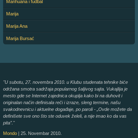
Marihuana i fudbal
Marija
Marija Ana
Marija Bursać
"U subotu, 27. novembra 2010. u Klubu studenata tehnike biće
održana smotra sadržaja popularnog šaljivog sajta. Vukajlija je
mesto gde se Internet zajednica okuplja kako bi na duhovit i
originalan način definisala reči i izraze, sleng termine, našu
svakodnevnicu i aktuelne događaje, po paroli - „Ovde možete da
definišete sve ono što ste oduvek želeli, a nije imao ko da vas
pita”."
Mondo
| 25. Novembar 2010.