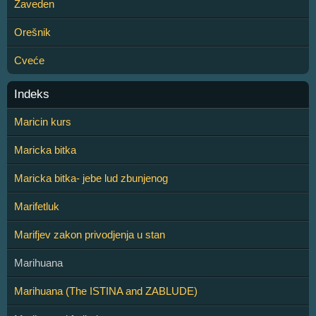
Zaveden
Orešnik
Cveće
Indeks
Maricin kurs
Maricka bitka
Maricka bitka- jebe lud zbunjenog
Marifetluk
Marifjev zakon privodjenja u stan
Marihuana
Marihuana (The ISTINA and ZABLUDE)