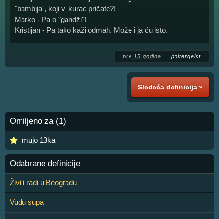
"bambija", koji vi kurac pričate?!
Marko - Pa o "gandži"!
Kristijan - Pa tako kaži odmah. Može i ja ću isto.
pre 15 godina
poltergeist
Sledeća definicija »
Omiljeno za (1)
mujo 13ka
Odabrane definicije
Živi i radi u Beogradu
Vudu supa