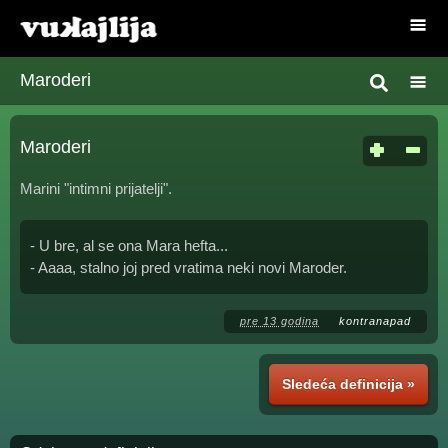
Maroderi
Maroderi
Marini "intimni prijatelji".
- U bre, al se ona Mara hefta...
- Aaaa, stalno joj pred vratima neki novi Maroder.
pre 13 godina
kontranapad
Sledeća definicija »