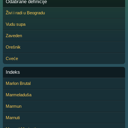
Odabrane definicije
Živi i radi u Beogradu
Vudu supa
Zaveden
Orešnik
Cveće
Indeks
Marlon Brutal
Marmeladuša
Marmun
Marnuti