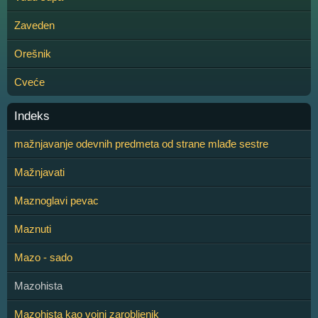
Zaveden
Orešnik
Cveće
Indeks
mažnjavanje odevnih predmeta od strane mlađe sestre
Mažnjavati
Maznoglavi pevac
Maznuti
Mazo - sado
Mazohista
Mazohista kao vojni zarobljenik