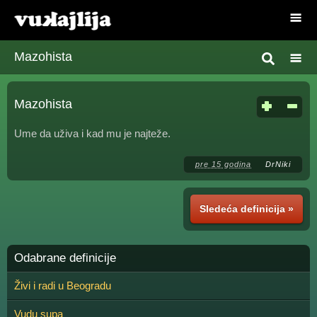
Mazohista
Mazohista
Ume da uživa i kad mu je najteže.
pre 15 godina
DrNiki
Sledeća definicija »
Odabrane definicije
Živi i radi u Beogradu
Vudu supa