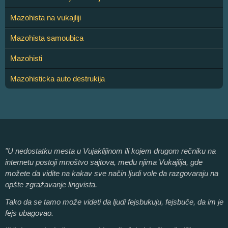
Mazohista na vukajliji
Mazohista samoubica
Mazohisti
Mazohisticka auto destrukija
"U nedostatku mesta u Vujaklijinom ili kojem drugom rečniku na
internetu postoji mnoštvo sajtova, među njima Vukajlija, gde
možete da vidite na kakav sve način ljudi vole da razgovaraju na
opšte zgražavanje lingvista.
Tako da se tamo može videti da ljudi fejsbukuju, fejsbuče, da im je
fejs ubagovao.