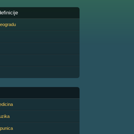
finicije
 Beogradu
dicina
uzika
punica