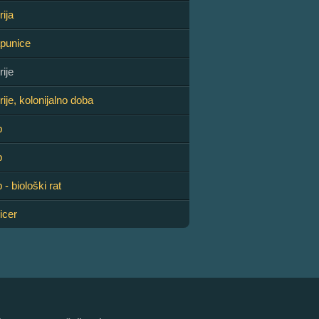
ija
punice
ije
ije, kolonijalno doba
p
p
 - biološki rat
icer