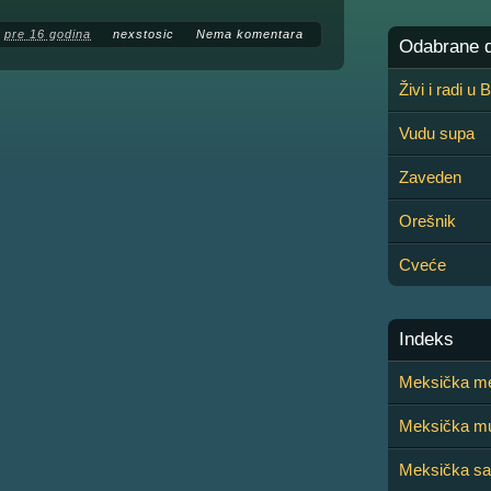
pre 16 godina
nexstosic
Nema komentara
Odabrane de
Živi i radi u
Vudu supa
Zaveden
Orešnik
Cveće
Indeks
Meksička me
Meksička m
Meksička sa