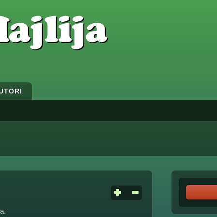
UTORI
a.