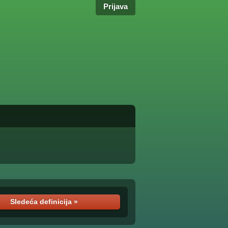
Prijava
Sledeća definicija »