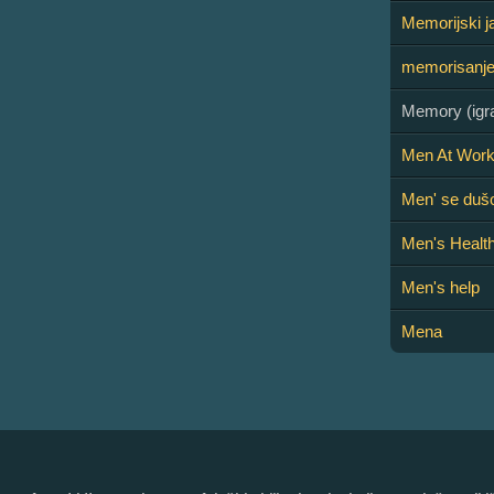
Memorijski j
memorisanj
Memory (igr
Men At Wor
Men' se dušo
Men's Healt
Men's help
Mena