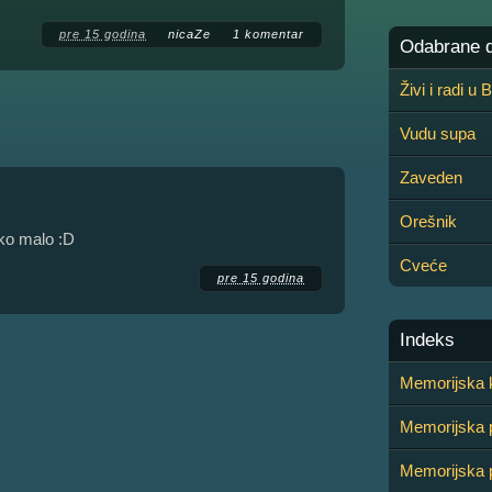
pre 15 godina
nicaZe
1 komentar
Odabrane de
Živi i radi u
Vudu supa
Zaveden
Orešnik
ako malo :D
Cveće
pre 15 godina
Indeks
Memorijska k
Memorijska 
Memorijska 