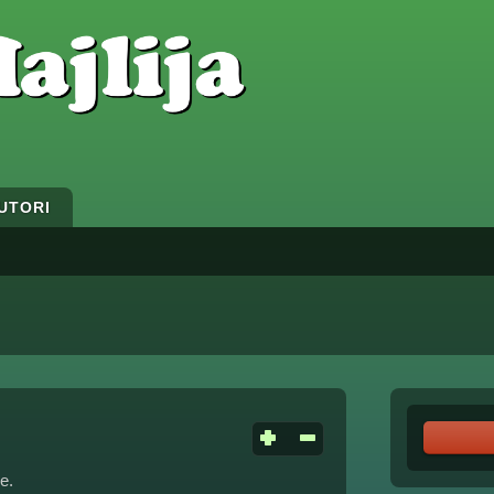
UTORI
e.