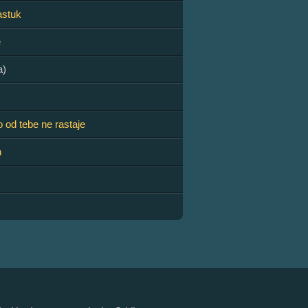
astuk
e
a)
k
 od tebe ne rastaje
h