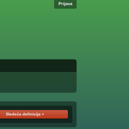
Prijava
Sledeća definicija »