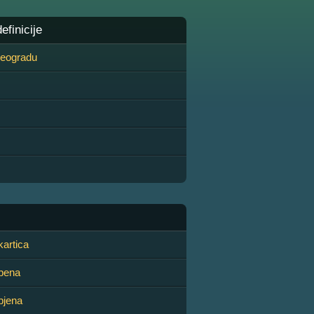
finicije
 Beogradu
artica
pena
pjena