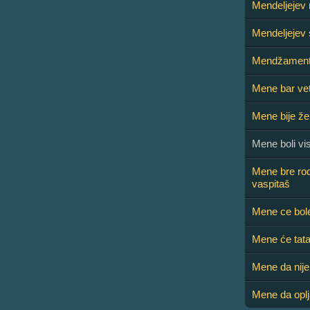
Mendeljejev 
Mendeljejev 
Mendžamen
Mene bar vet
Mene bije ž
Mene boli vi
Mene bre rodi
vaspitaš
Mene ce bole
Mene će tata
Mene da nije, 
Mene da oplj