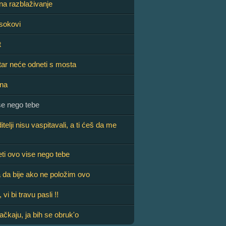
na razblaživanje
sokovi
t
ar neće odneti s mosta
ena
se nego tebe
telji nisu vaspitavali, a ti ćeš da me
ti ovo vise nego tebe
 da bije ako ne položim ovo
vi bi travu pasli !!
ačkaju, ja bih se obruk'o