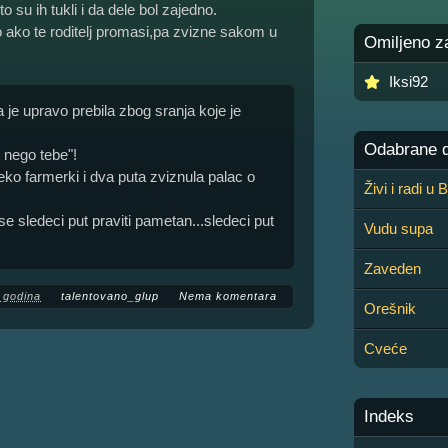
su ih tukli i da dele bol zajedno.
o ako te roditelj promasi,pa zvizne sakom u
Omiljeno z
Iksi92
 je upravo prebila zbog sranja koje je
Odabrane de
 nego tebe"!
ko farmerki i dva puta zviznula palac o
Živi i radi u
e sledeci put praviti pametan...sledeci put
Vudu supa
Zaveden
 godina
talentovano_glup
Nema komentara
Orešnik
Cveće
Indeks