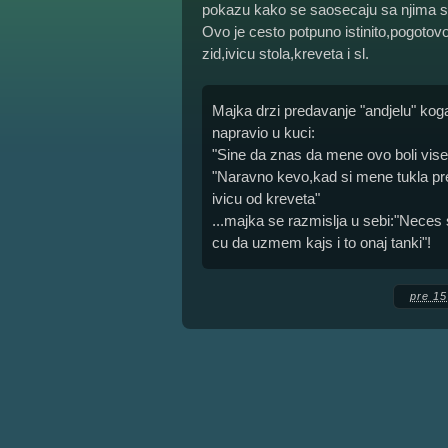
pokazu kako se saosecaju sa njima sto 
Ovo je cesto potpuno istinito,pogotov
zid,ivicu stola,kreveta i sl.
Majka drzi predavanje "andjelu" koga
napravio u kuci:
"Sine da znas da mene ovo boli vise
"Naravno kevo,kad si mene tukla pre
ivicu od kreveta"
...majka se razmislja u sebi:"Neces s
cu da uzmem kajs i to onaj tanki"!
pre 15