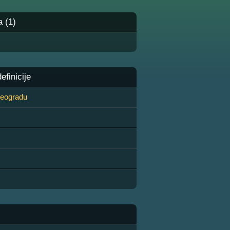
a (1)
finicije
 Beogradu