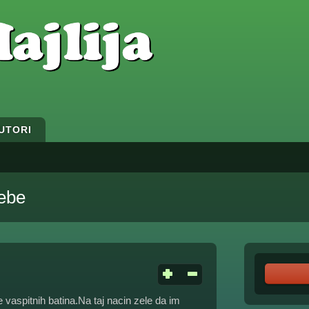
UTORI
tebe
le vaspitnih batina.Na taj nacin zele da im