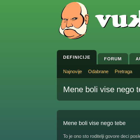
DEFINICIJE
FORUM
A
Najnovije
Odabrane
Pretraga
Mene boli vise nego 
Mene boli vise nego tebe
To je ono sto roditelji govore deci pos