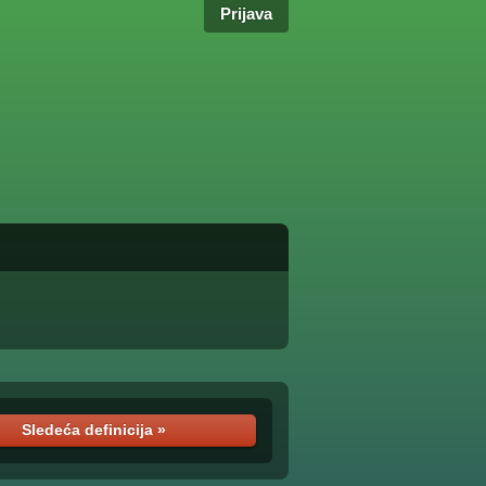
Prijava
Sledeća definicija »