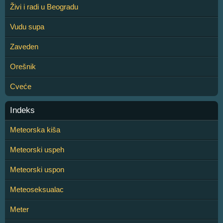
Živi i radi u Beogradu
Vudu supa
Zaveden
Orešnik
Cveće
Indeks
Meteorska kiša
Meteorski uspeh
Meteorski uspon
Meteoseksualac
Meter