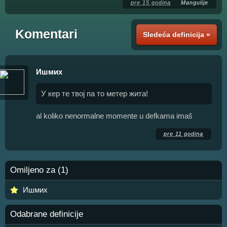
pre 15 godina
Mangulije
Komentari
Sledeća definicija »
Ишмих
У кер те твој па то метер жита!
al koliko nenormalne momente u defkama imaš
pre 11 godina
Omiljeno za (1)
Ишмих
Odabrane definicije