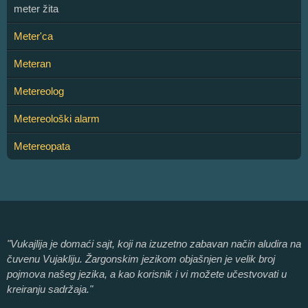
meter žita
Meter'ca
Meteran
Metereolog
Metereološki alarm
Metereopata
"Vukajlija je domaći sajt, koji na izuzetno zabavan način aludira na
čuvenu Vujakliju. Žargonskim jezikom objašnjen je velik broj
pojmova našeg jezika, a kao korisnik i vi možete učestvovati u
kreiranju sadržaja."