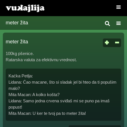
meter žita
meter žita
100kg pšenice.
Ratarska valuta za efektivnu vrednost.
Kaćka Petlja:
Lidana: Ćao macane, što si sladak jel bi hteo da ti popušim
malo?
Mita Macan: A kolko košta?
Lidana: Samo jedna crvena sviđaš mi se puno pa imaš
popust!
Mita Macan: U ker te tvoj pa to meter žita!