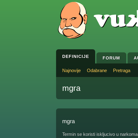
DEFINICIJE
FORUM
A
Najnovije
Odabrane
Pretraga
mgra
mgra
Termin se koristi iskljucivo u narko