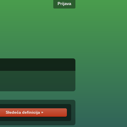
Prijava
Sledeća definicija »