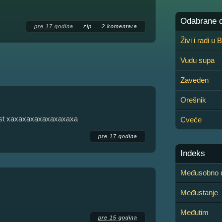
Odabrane de
pre 17 godina
zip
2 komentara
Živi i radi u
Vudu supa
Zaveden
Orešnik
čast xaxaxaxaxaxaxaxaxa
Cveće
pre 17 godina
Indeks
Međusobno 
Međustanje
Međutim
pre 15 godina