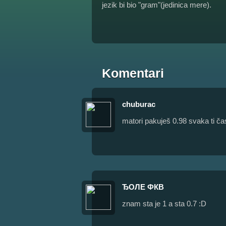
jezik bi bio "gram"(jedinica mere).
Komentari
chuburac
matori pakuješ 0.98 svaka ti 
ЂОЛЕ ФКВ
znam sta je 1 a sta 0.7 :D