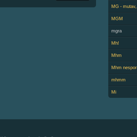
MG - mutav,
MGM
mgra
Mh!
Mhm
Mhm nespo
mhmm
Mi