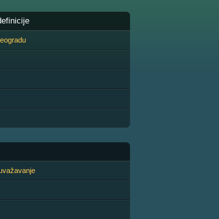
finicije
 Beogradu
uvažavanje