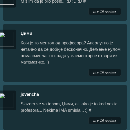
Mislim da je bilo posle... :D :D :D #
pre 16 godina
Џими
Који је то ментол од професора? Апсолутно је
нетачно да се добије бесконачно. Дељење нулом
нема смисла, то спада у елементарне ствари из
математике. :)
pre 16 godina
jovancha
Slazem se sa tobom, Џими, ali tako je to kod nekix
profesora... Nekima IMA smisla... :) #
pre 16 godina