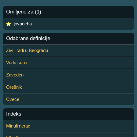
Omiljeno za (1)
jovancha
Odabrane definicije
Živi i radi u Beogradu
Vudu supa
Zaveden
Orešnik
Cveće
Indeks
Minuli nerad