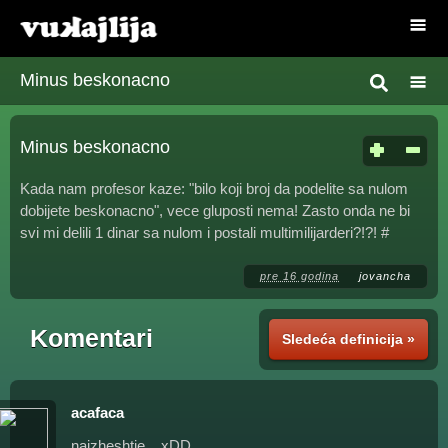
Minus beskonacno
Minus beskonacno
Kada nam profesor kaze: "bilo koji broj da podelite sa nulom
dobijete beskonacno", vece gluposti nema! Zasto onda ne bi
svi mi delili 1 dinar sa nulom i postali multimilijarderi?!?! #
pre 16 godina
jovancha
Komentari
Sledeća definicija »
acafaca
najzheshtje... xDD