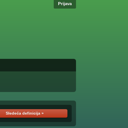
Prijava
Sledeća definicija »