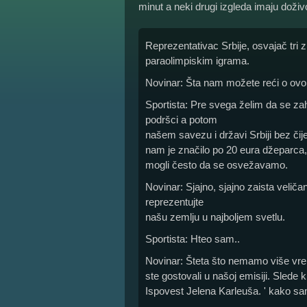
minut a neki drugi izgleda imaju doživ
Reprezentativac Srbije, osvajač tri
paraolimpiskim igrama.
Novinar: Šta nam možete reći o o
Sportista: Pre svega želim da se zahv
podršci a potom
našem savezu i državi Srbiji bez či
nam je značilo po 20 eura džeparca,
mogli često da se osvežavamo.
Novinar: Sjajno, sjajno zaista velič
reprezentujte
našu zemlju u najboljem svetlu.
Sportista: Hteo sam..
Novinar: Šteta što nemamo više vrem
ste gostovali u našoj emisiji. Slede 
Ispovest Jelena Karleuša. ' kako sa