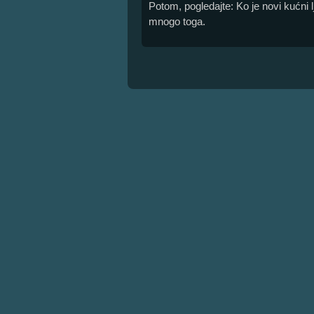
Potom, pogledajte: Ko je novi kućni 
mnogo toga.