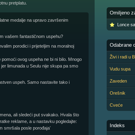
otnu pretplatu.
Omiljeno z
 zlatne medalje na upravo završenim
Lonce sa
vom vašem fantastičnom uspehu?
Odabrane de
alim porodici i prijeteljim na moralnoj
Živi i radi u
je pomoći ovog uspeha ne bi ni bilo. Mnogo
 jer limunada u Seulu nije skupa pa smo
Vudu supa
Zaveden
anstven uspeh. Samo nastavite tako i
Orešnik
Cveće
ena, ali sledeći put svakako. Hvala što
kratke reklame, a u nastavku pogledajte:
Indeks
m smršala posle porođaja'