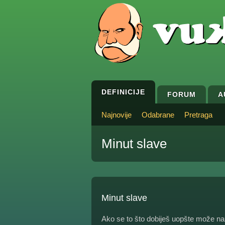
DEFINICIJE
FORUM
A
Najnovije
Odabrane
Pretraga
Minut slave
Minut slave
Ako se to što dobiješ uopšte može naz