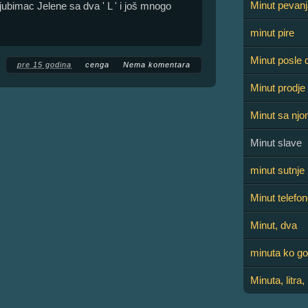
Minut pevanj
ljubimac Jelene sa dva ' L ' i još mnogo
minut pire
Minut posle 
pre 15 godina
cenga
Nema komentara
Minut prodje
Minut sa nj
Minut slave
minut sutnje
Minut telefo
Minut, dva
minuta ko go
Minuta, litra,