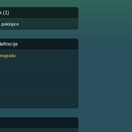
a (1)
 poklopce
finicije
 Beogradu