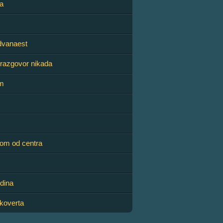
a
dvanaest
 razgovor nikada
om
nom od centra
dina
 koverta