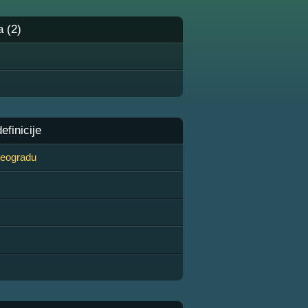
a (2)
finicije
 Beogradu