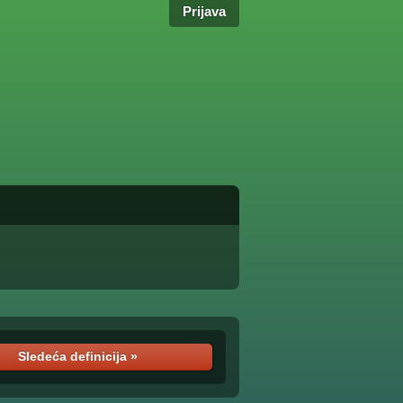
Prijava
Sledeća definicija »