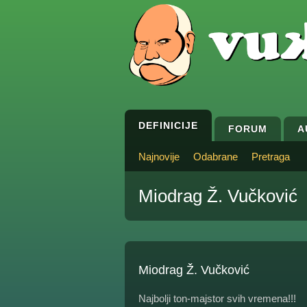
DEFINICIJE
FORUM
A
Najnovije
Odabrane
Pretraga
Miodrag Ž. Vučković
Miodrag Ž. Vučković
Najbolji ton-majstor svih vremena!!!