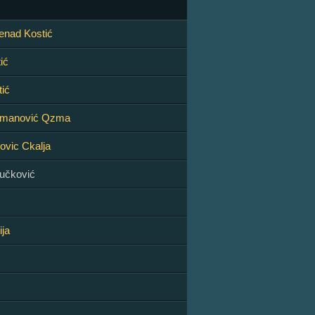
enad Kostić
ić
ić
zmanović Qzma
ovic Ckalja
Vučković
ija