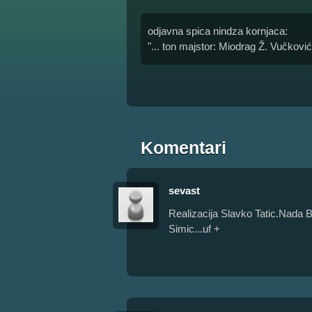
odjavna spica nindza kornjaca:
"... ton majstor: Miodrag Ž. Vučković.
Komentari
sevast
Realizacija Slavko Tatic.Nada Bl
Simic...uf +