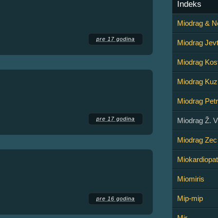
Indeks
Miodrag & N
pre 17 godina
Miodrag Jevt
Miodrag Kost
Miodrag Ku
Miodrag Petr
pre 17 godina
Miodrag Ž. 
Miodrag Zec
Miokardiopat
Miomiris
Mip-mip
pre 16 godina
Mir