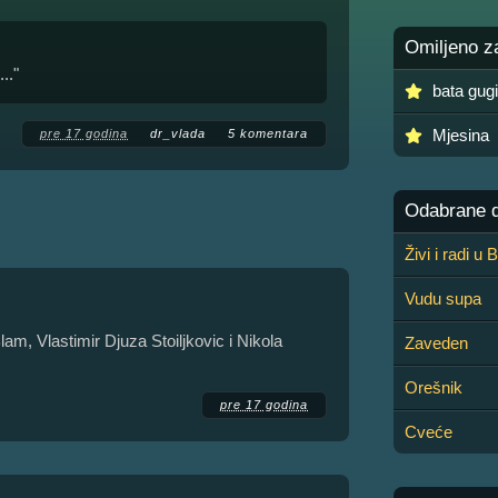
Omiljeno z
.."
bata gugi
Mjesina
pre 17 godina
dr_vlada
5 komentara
Odabrane de
Živi i radi u
Vudu supa
am, Vlastimir Djuza Stoiljkovic i Nikola
Zaveden
Orešnik
pre 17 godina
Cveće