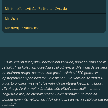
Mir između navijača Partizana i Zvezde
Mir Jam
Mir medju zivotinjama
"Osimi velikih istorijskih i nacionalnih zabluda, podložni smo i onim
„sitnijim”, ali koje nam određuju svakodnevicu. „Ne valja da se sedi
na kućnom pragu, posebno kad grmi”, „Hleb od 500 grama je
opšteprihvaćen pod nazivom kilo hleba”, „Ne valja da se zviždi u
kući, to privlači miševe”, „Ne valja da se otvara kišobran u kući”,
„Žvakanje žvaka može da deformiše vilicu”, „Ma koliko vruće i
zagušljivo bilo, ne otvarati prozor, ubiće promaja”, navode na
popularnom internet portalu „Vukajlija” niz sujeverja i zabluda našeg
naroda."