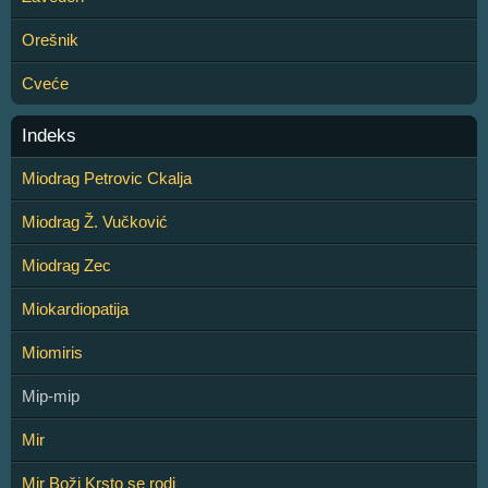
Orešnik
Cveće
Indeks
Miodrag Petrovic Ckalja
Miodrag Ž. Vučković
Miodrag Zec
Miokardiopatija
Miomiris
Mip-mip
Mir
Mir Boži Krsto se rodi