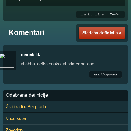
pre 15 godina
Уро5х
Komentari
Sledeća definicija »
manekilik
ahahha..defka onako..al primer odlican
pre 15 godina
Odabrane definicije
Živi i radi u Beogradu
Vudu supa
Zaveden