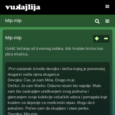
Mip-mip
Mip-mip
Usklič bežanja od izvesnog ludaka, dok hvatate brzinu kao
ptica trkačica.
:Prvi sastanak između devojke i dečka kojeg je pomenutoj
drugarici našla njena drugarica:
Devojka: Ćao, ja sam Mina. Drago mi je.
Dečko: Ja sam Marko. Odavno nisam bio napolje. Malo
sam bio zaokupljen uređivanjem svog podruma i
glancanjem svoje kolekcije vešačkih udova i pomagala koje
kradem sa deponije za medicinski otpan. Mogu da ti
pokažem. Počeo sam da skupljam i stare perike.
Devojka: Mip-mip.