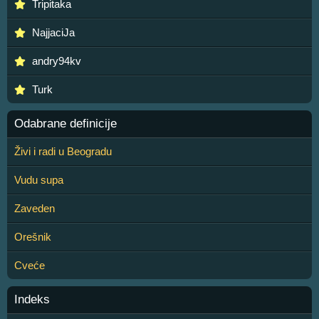
Tripitaka
NajjaciJa
andry94kv
Turk
Odabrane definicije
Živi i radi u Beogradu
Vudu supa
Zaveden
Orešnik
Cveće
Indeks