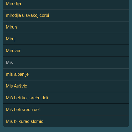
Mirođija
mirođija u svakoj čorbi
Miruh
Miruj
Miruvor
Miš
mis albanije
Mis Aušvic
Miš beli koji sreću deli
Miš beli sreću deli
Miš bi kurac slomio