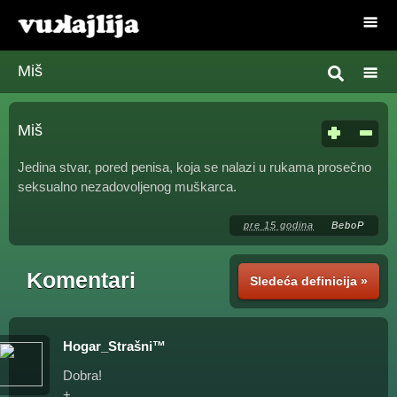
Miš
Miš
Jedina stvar, pored penisa, koja se nalazi u rukama prosečno
seksualno nezadovoljenog muškarca.
pre 15 godina
BeboP
Komentari
Sledeća definicija »
Hogar_Strašni™
Dobra!
+