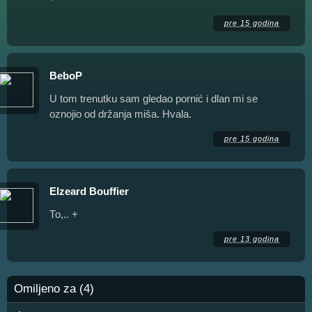
pre 15 godina
BeboP
U tom trenutku sam gledao pornić i dlan mi se
oznojio od držanja miša. Hvala.
pre 15 godina
Elzeard Bouffier
То,.. +
pre 13 godina
Omiljeno za (4)