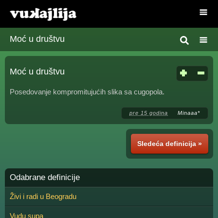
Moć u društvu
Moć u društvu
Posedovanje kompromitujućih slika sa cugopola.
pre 15 godina
Minaaa*
Sledeća definicija »
Odabrane definicije
Živi i radi u Beogradu
Vudu supa