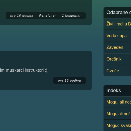
Odabrane de
pre 16 godina
Penzioner
1 komentar
Živi i radi u
Vudu supa
Zaveden
Orešnik
im muskarci instruktori :)
Cveće
pre 16 godina
Indeks
Mogu, ali ne
Mogu,ali neć
Moguć svaki