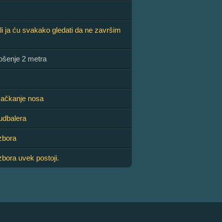
li ja ću svakako gledati da ne završim
šenje 2 metra
ačkanje nosa
udbalera
zbora
bora uvek postoji.