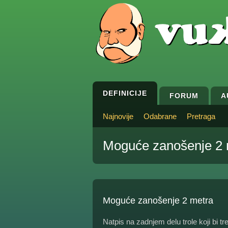
DEFINICIJE
FORUM
A
Najnovije
Odabrane
Pretraga
Moguće zanošenje 2 
Moguće zanošenje 2 metra
Natpis na zadnjem delu trole koji bi tr