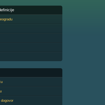
finicije
 Beogradu
ću
u
 dogovor