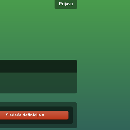
Prijava
Sledeća definicija »