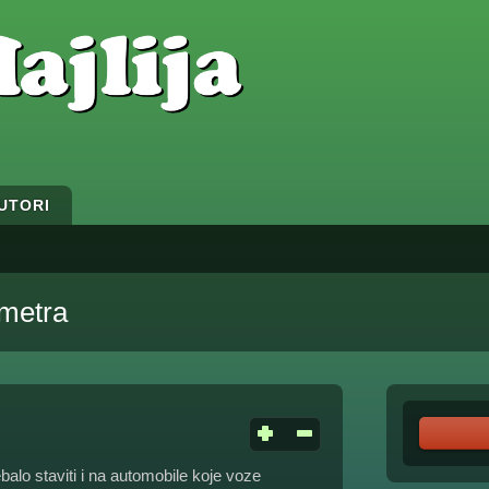
UTORI
metra
ebalo staviti i na automobile koje voze