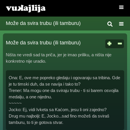
Može da svira trubu (ili tamburu)
Može da svira trubu (ili tamburu)
Ništa ne vredi sad ta priča, jer je imao priliku, a ništa nije
konkretno nije uradio.
Ona: E, ove me popreko gledaju i ogovaraju sa tribina. Gde
je tu timski duh, da se navija i tako to?
Trener: Ma mogu one da sviraju trubu - ti si barem osvojila
medalju, a one nijednu.
~~~~~
Jocko: Ej, vidi Ivketa sa Kaćom, jesu li oni zajedno?
Drug mu najbolji: E, Jocko...sad fino možeš da sviraš
tamburu, to ti je gotova stvar.