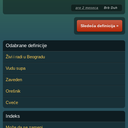
pre 2 meseca
Brb Duh
Sledeća definicija »
Odabrane definicije
Živi i radi u Beogradu
Vudu supa
Zaveden
Orešnik
Cveće
Indeks
Može da se zameni