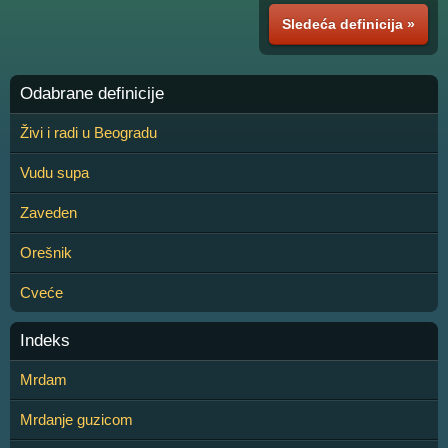
Sledeća definicija »
Odabrane definicije
Živi i radi u Beogradu
Vudu supa
Zaveden
Orešnik
Cveće
Indeks
Mrdam
Mrdanje guzicom