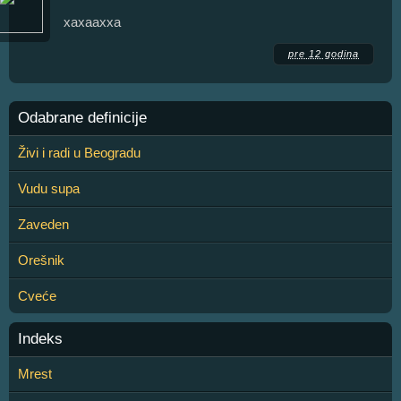
xaxaaxxa
pre 12 godina
Odabrane definicije
Živi i radi u Beogradu
Vudu supa
Zaveden
Orešnik
Cveće
Indeks
Mrest