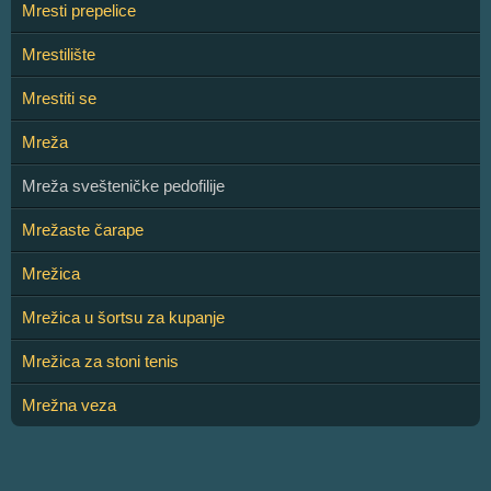
Mresti prepelice
Mrestilište
Mrestiti se
Mreža
Mreža svešteničke pedofilije
Mrežaste čarape
Mrežica
Mrežica u šortsu za kupanje
Mrežica za stoni tenis
Mrežna veza