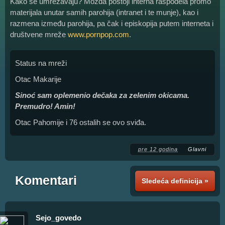
Kako se umrežavaju? Možda postoji interna raspodela promo
materijala unutar samih parohija (intranet i te munje), kao i
razmena između parohija, pa čak i episkopija putem interneta i
društvene mreže
www.pornpop.com
.
Status na mreži
Otac Makarije
Sinoć sam oplemenio dečaka za zelenim okicama.
Premudro! Amin!
Otac Pahomije i 76 ostalih se ovo sviđa.
pre 12 godina
Glavni
Komentari
Sledeća definicija »
Sejo_govedo