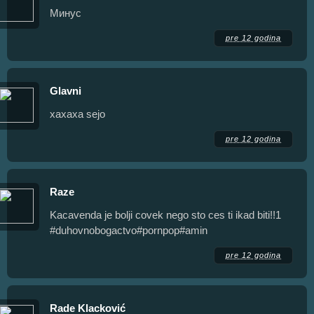
Минус
pre 12 godina
Glavni
xaxaxa sejo
pre 12 godina
Raze
Kacavenda je bolji covek nego sto ces ti ikad biti!!1
#duhovnobogactvo#pornpop#amin
pre 12 godina
Rade Klacković