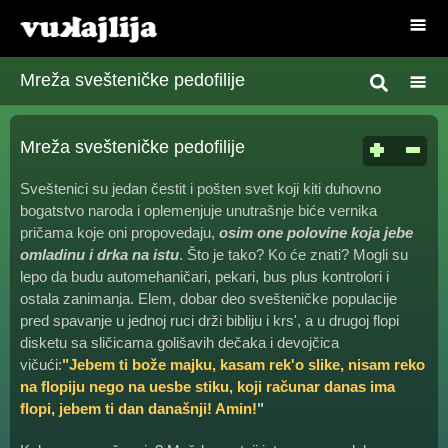
Mreža svešteničke pedofilije
Mreža svešteničke pedofilije
Sveštenici su jedan čestit i pošten svet koji kiti duhovno
bogatstvo naroda i oplemenjuje unutrašnje biće vernika
pričama koje oni propovedaju,
osim one polovine koja jebe
omladinu i drka na istu
. Što je tako? Ko će znati? Mogli su
lepo da budu automehaničari, pekari, bus plus kontrolori i
ostala zanimanja. Elem, dobar deo svešteničke populacije
pred spavanje u jednoj ruci drži bibliju i krs', a u drugoj flopi
disketu sa sličicama golišavih dečaka i devojčica
vičući:
"Jebem ti bože majku, kasam rek'o slike, nisam reko
na flopiju nego na uesbe stiku, koji računar danas ima
flopi, jebem ti dan današnji! Amin!
"