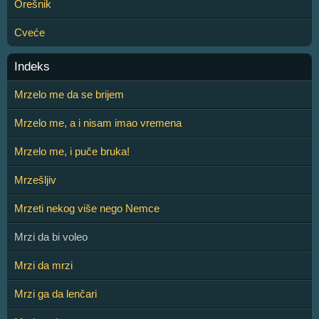
Orešnik
Cveće
Indeks
Mrzelo me da se brijem
Mrzelo me, a i nisam imao vremena
Mrzelo me, i puče bruka!
Mrzešljiv
Mrzeti nekog više nego Nemce
Mrzi da bi voleo
Mrzi da mrzi
Mrzi ga da lenčari