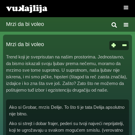
Mrzi da bi voleo
Mrzi da bi voleo
Trend koji je sveprisutan na našim prostorima. Jednostavno,
da bismo iskazali svoju ljubav prema nečemu, moramo da
mrzimo sve tome suprotno. U suprotnom, naša ljubav nije
iskrena, i mi smo pičke, hipsteri (štagod ta reč zaista značila),
izdajice i ko zna šta sve još. Zašto? Zato što ne možemo da
poštujemo tuđ izbor i egzistenciju drugačiju od naše.
Ako si Grobar, mrzis Delije. To što ti je tata Delija apsolutno
nije bitno.
Ako si strejt i dobar frajer, pederi su tvoji najveći neprijatelji,
koji te ugrožavaju u svakom mogućem smislu. (verovatno