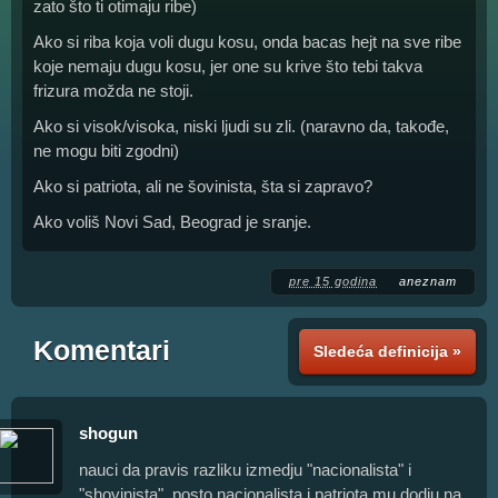
zato što ti otimaju ribe)
Ako si riba koja voli dugu kosu, onda bacas hejt na sve ribe
koje nemaju dugu kosu, jer one su krive što tebi takva
frizura možda ne stoji.
Ako si visok/visoka, niski ljudi su zli. (naravno da, takođe,
ne mogu biti zgodni)
Ako si patriota, ali ne šovinista, šta si zapravo?
Ako voliš Novi Sad, Beograd je sranje.
pre 15 godina
aneznam
Komentari
Sledeća definicija »
shogun
nauci da pravis razliku izmedju "nacionalista" i
"shovinista", posto nacionalista i patriota mu dodju na