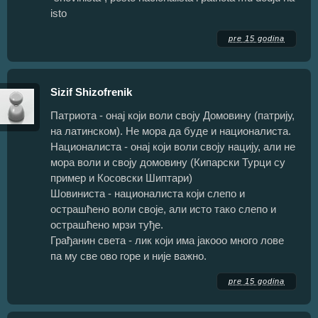
isto
pre 15 godina
Sizif Shizofrenik
Патриота - онај који воли своју Домовину (патрију,
на латинском). Не мора да буде и националиста.
Националиста - онај који воли своју нацију, али не
мора воли и своју домовину (Кипарски Турци су
пример и Косовски Шиптари)
Шовиниста - националиста који слепо и
острашћено воли своје, али исто тако слепо и
острашћено мрзи туђе.
Грађанин света - лик који има јакооо много лове
па му све ово горе и није важно.
pre 15 godina