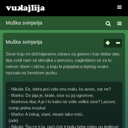
Muška svinjarija
Muška svinjarija
Stvar koju mi doživljavamo zdravo za gotovo i kao dobar dan,
tipa svidi nam se devojka u prevozu, zagledamo se za tu
nekom ribom i slično, a koju bi pripadnica lepšeg ovako
nazvala na ženskom jeziku.
- Nikola: Ee, tebra jesi vido onu malu, ko avion, zar ne?
- Marko: Do jaja je, brate, sise su joj ogromne.
- Markova riba: A je l to kako ne volis velike sise? Lazove,
svinjo jedna muska!
- Marko: A čekaj, stani, nisam tako misl..
(
ode
)
- Nikola: Šta će ti ta, naći ćeš ti bolju hehe (
pljas po ledjima
)