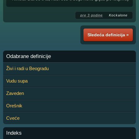
pre 3 godine
Kockalone
Sledeća definicija »
Odabrane definicije
Živi i radi u Beogradu
Vudu supa
Zaveden
Orešnik
Cveće
Indeks