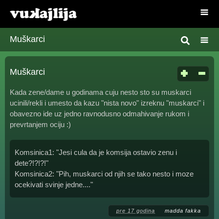
Muškarci
Muškarci
Kada zene/dame u godinama cuju nesto sto su muskarci
ucinili/rekli i umesto da kazu "nista novo" izreknu "muskarci" i
obavezno ide uz jedno ravnodusno odmahivanje rukom i
prevrtanjem ociju :)
Komsinica1: "Jesi cula da je komsija ostavio zenu i
dete?!?!?!"
Komsinica2: "Pih, muskarci od njih se tako nesto i moze
ocekivati svinje jedne...."
pre 17 godina
madda fakka