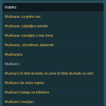
Indeks
Muškarac za jednu noć
Muškarac zaljubljive prirode
Muškarac zarobljen u telu žene
Muškarac, džentlmen, ljubavnik
Muškarača
Muškarci
Muskarci bi hteli da budu on,zene bi htele da budu sa njim
Muškarci da služe vojsku
Muškarci hodaju na štiklama
Muškarci i mužjaci