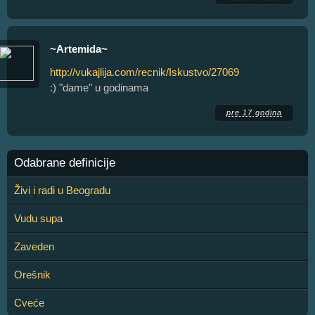
~Artemida~
http://vukajlija.com/recnik/Iskustvo/27069
:) "dame" u godinama
pre 17 godina
Odabrane definicije
Živi i radi u Beogradu
Vudu supa
Zaveden
Orešnik
Cveće