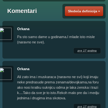
Komentari
Sledeća definicija »
Orkana
Pa sto samo dame u godinama.I mlade isto misle
(naravno ne sve).
pre 17 godina
Orkana
Ali zato ima i muskaraca (naravno ne svi) koji imaju
neke predrasude prema zenama/devojkama,na foru
ako nosi kratku suknjicu odma je laka zenska i trazi
k....Tako da sve je to isto.Rekoh malo pre da i medju
jednima i drugima ima skotova.
pre 17 godina