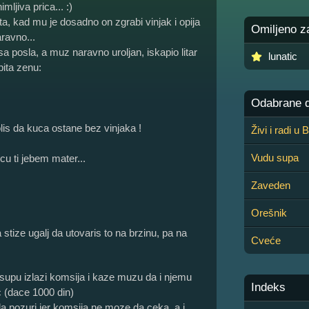
ljiva prica... :)
ta, kad mu je dosadno on zgrabi vinjak i opija
Omiljeno z
ravno...
a posla, a muz naravno uroljan, iskapio litar
lunatic
pita zenu:
Odabrane de
is da kuca ostane bez vinjaka !
Živi i radi u
Vudu supa
cu ti jebem mater...
Zaveden
Orešnik
stize ugalj da utovaris to na brzinu, pa na
Cveće
supu izlazi komsija i kaze muzu da i njemu
Indeks
c (dace 1000 din)
 pozuri jer komsija ne moze da ceka, a i