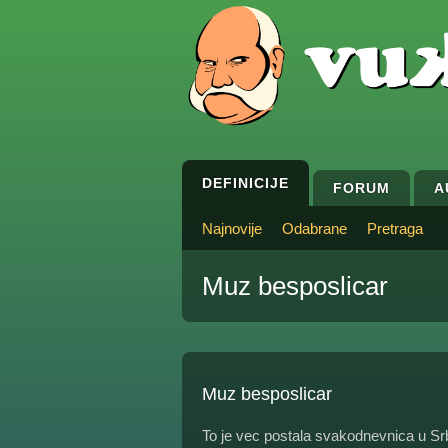
DEFINICIJE
FORUM
A
Najnovije
Odabrane
Pretraga
Muz besposlicar
Muz besposlicar
To je vec postala svakodnevnica u Srbij