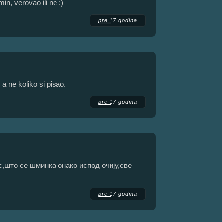
in, verovao ili ne :)
pre 17 godina
 a ne koliko si pisao.
pre 17 godina
с,што се шминка онако испод очију,све
pre 17 godina