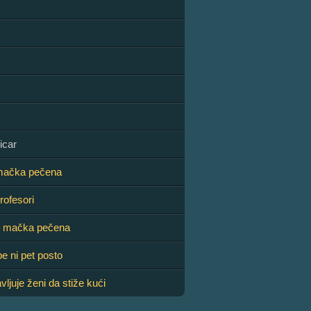
icar
mačka pečena
rofesori
– mačka pečena
e ni pet posto
vljuje ženi da stiže kući