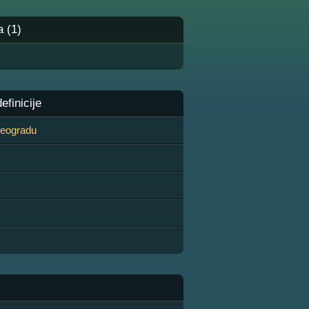
a (1)
finicije
 Beogradu