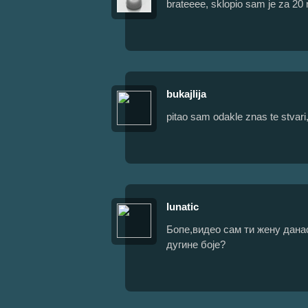
brateeee, sklopio sam je za 20 m
bukajlija
pitao sam odakle znas te stvari,
lunatic
Бопе,видео сам ти жену дана
дугине боје?