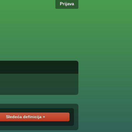
Prijava
Sledeća definicija »