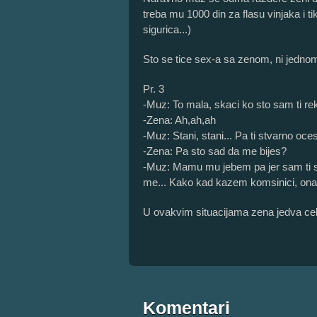
treba mu 1000 din za flasu vinjaka i ti
sigurica...)
Sto se tice sex-a sa zenom, ni jednom 
Pr. 3
-Muz: To mala, skaci ko sto sam ti rek
-Zena: Ah,ah,ah
-Muz: Stani, stani... Pa ti stvarno oces
-Zena: Pa sto sad da me bijes?
-Muz: Mamu mu jebem pa jer sam ti st
me... Kako kad kazem komsinici, ona 
U ovakvim situacijama zena jedva ceka
Komentari