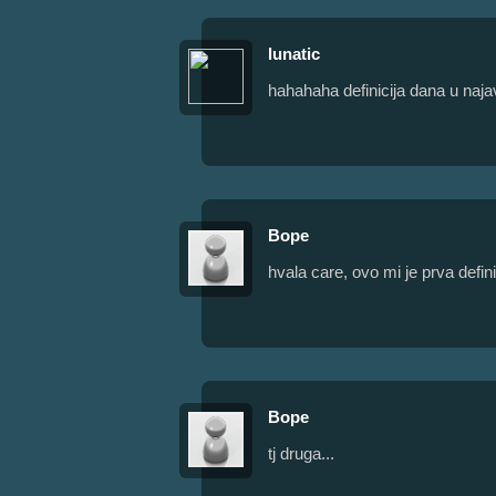
lunatic
hahahaha definicija dana u najav
Bope
hvala care, ovo mi je prva definic
Bope
tj druga...