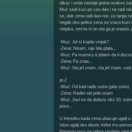
otkaz i onda nastaje jedna ovakva zanim
Muz sedi kuci po ceo dan i ne radi nis
se, dok zena radi dan-noc za njega na
negde oko petice zena se vraca kuci s
vinjaka, nezna ni on sta ga je snaslo, 
-Muz: Jel si kupila vinjak?
-Zena: Nisam, nije bila plata...
-Muz: Pa mamicu ti jebem da ti dozvol
-Zena: Pa znas...
-Muz: Sta jel znam, sta jel znam, sad 
pr.2
-Muz: Od kad radis sutra (pita zenu)
-Zena: Radim od pola osam
-Muz: Javi se da dolazis oko 10, sutra 
poso...
U trenutku kada zena ubacuje ugalj u 
stize ugalj oko deset, treba mu pomo
Naravno muz se odma razdere zeni da