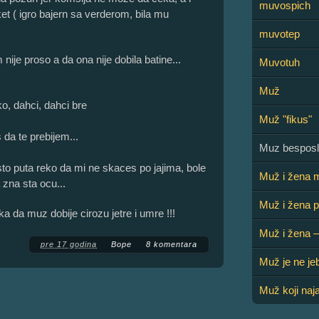
muvospich
ket ( igro bajern sa verderom, bila mu
muvotep
nije proso a da ona nije dobila batine...
Muvotuh
Muž
o, dahci, dahci bre
Muž "fikus"
 da te prebijem...
Muz besposl
o puta reko da mi ne skaces po jajima, bole
Muž i žena 
zna sta ocu...
Muž i žena p
 da muz dobije cirozu jetre i umre !!!
Muž i žena 
pre 17 godina
Bope
8 komentara
Muž je ne jeb
Muž koji naja