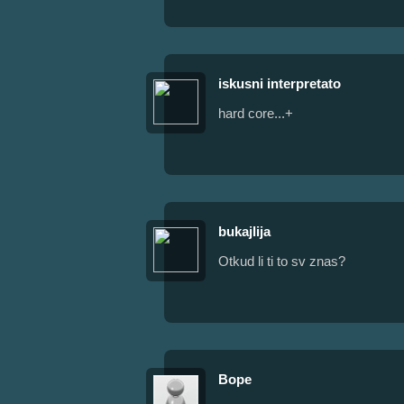
iskusni interpretato
hard core...+
bukajlija
Otkud li ti to sv znas?
Bope