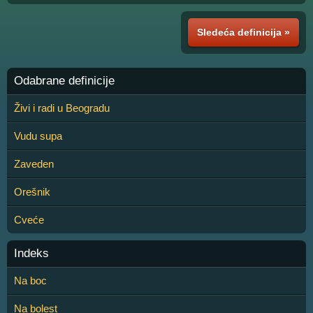
Sledeća definicija »
Odabrane definicije
Živi i radi u Beogradu
Vudu supa
Zaveden
Orešnik
Cveće
Indeks
Na boc
Na bolest