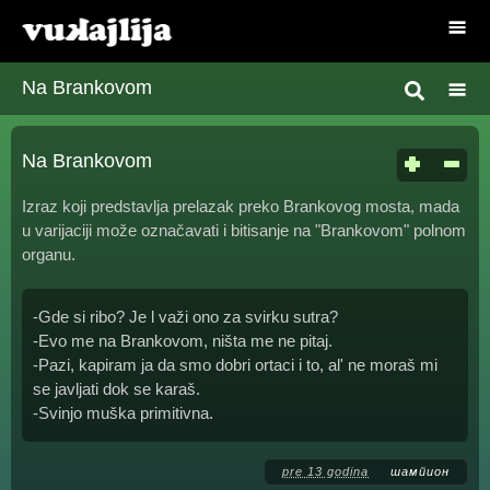
Na Brankovom
Na Brankovom
Izraz koji predstavlja prelazak preko Brankovog mosta, mada
u varijaciji može označavati i bitisanje na "Brankovom" polnom
organu.
-Gde si ribo? Je l važi ono za svirku sutra?
-Evo me na Brankovom, ništa me ne pitaj.
-Pazi, kapiram ja da smo dobri ortaci i to, al' ne moraš mi
se javljati dok se karaš.
-Svinjo muška primitivna.
pre 13 godina
шампион