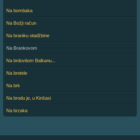
Na bombaka
Na Božji račun
Na braniku otadžbine
Na Brankovom
Na brdovitom Balkanu...
Na bretele
Na brk
Na brodu je, u Kinšasi
Na brzaka